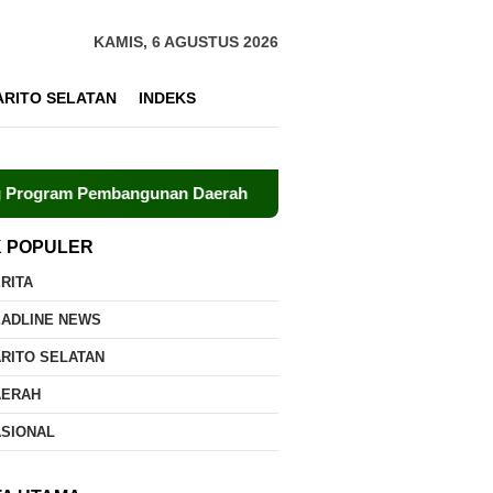
KAMIS, 6 AGUSTUS 2026
ARITO SELATAN
INDEKS
embangunan Daerah
Polri dan UPR Bersinergi Kembangka
K POPULER
RITA
EADLINE NEWS
RITO SELATAN
AERAH
ASIONAL