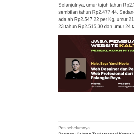
Selanjutnya, umur tujuh tahun Rp2
sembilan tahun Rp2.477,44. Sedan
adalah Rp2.547,22 per Kg, umur 21
23 tahun Rp2.515,30 dan umur 24 
Navigasi
Pos sebelumnya
Pemprov Kalteng Tandatangani Kontrak