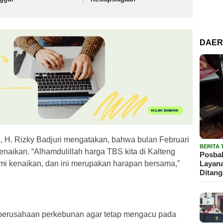
DAE
g, H. Rizky Badjuri mengatakan, bahwa bulan Februari
BERITA
naikan. “Alhamdulillah harga TBS kita di Kalteng
Posbak
mi kenaikan, dan ini merupakan harapan bersama,”
Layan
Ditan
a perusahaan perkebunan agar tetap mengacu pada