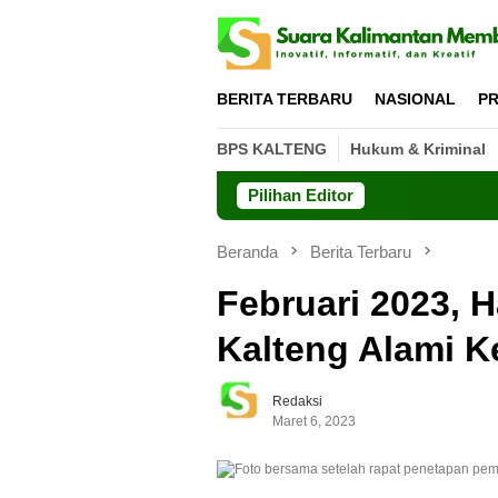
Loncat
ke
konten
BERITA TERBARU
NASIONAL
PR
BPS KALTENG
Hukum & Kriminal
Pilihan Editor
Beranda
Berita Terbaru
Februari 2023, 
Kalteng Alami K
Redaksi
Maret 6, 2023