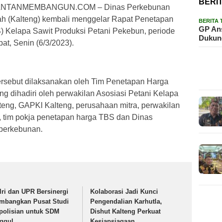
BERI
NTANMEMBANGUN.COM – Dinas Perkebunan
ah (Kalteng) kembali menggelar Rapat Penetapan
BERITA
GP Ans
 Kelapa Sawit Produksi Petani Pekebun, periode
Dukun
at, Senin (6/3/2023).
rsebut dilaksanakan oleh Tim Penetapan Harga
g dihadiri oleh perwakilan Asosiasi Petani Kelapa
eng, GAPKI Kalteng, perusahaan mitra, perwakilan
i, tim pokja penetapan harga TBS dan Dinas
perkebunan.
lri dan UPR Bersinergi
Kolaborasi Jadi Kunci
mbangkan Pusat Studi
Pengendalian Karhutla,
polisian untuk SDM
Dishut Kalteng Perkuat
ggul
Kesiapsiagaan