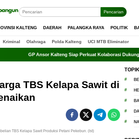
Pencarian
OVINSI KALTENG
DAERAH
PALANGKA RAYA
POLITIK
B
Kriminal
Olahraga
Polda Kalteng
UCI MTB Eliminator
GP Ansor Kalteng Siap Perkuat Kolaborasi Dukung Program P
TOPI
BE
Harga TBS Kelapa Sawit di
H
enaikan
BA
D
N