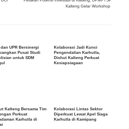
Kalteng Gelar Workshop
i dan UPR Bersinergi
Kolaborasi Jadi Kunci
angkan Pusat Studi
Pengendalian Karhutla,
lisian untuk SDM
Dishut Kalteng Perkuat
gul
Kesiapsiagaan
ut Kalteng Bersama Tim
Kolaborasi Lintas Sektor
ngan Perkuat
Diperkuat Lewat Apel Siaga
daman Karhutla di
Karhutla di Kamipang
ai