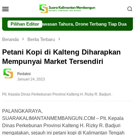
Loncat
Menu
ke
Mobile
konten
erkuat Pengawasan Tahura, Drone Terbang Tiap Dua Jam
Pilihan Editor
Beranda
Berita Terbaru
Petani Kopi di Kalteng Diharapkan
Mempunyai Market Tersendiri
Redaksi
Januari 24, 2023
Plt. Kepala Dinas Perkebunan Provinsi Kalteng H. Rizky R. Badjuri.
PALANGKARAYA,
SUARAKALIMANTANMEMBANGUN.COM – Plt. Kepala
Dinas Perkebunan Provinsi Kalteng H. Rizky R. Badjuri
mengatakan, sejauh ini petani kopi di Kalimantan Tengah