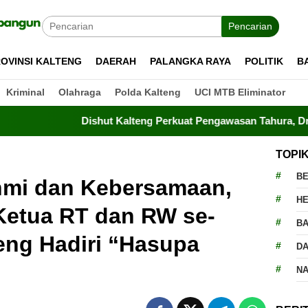
Pencarian
OVINSI KALTENG
DAERAH
PALANGKA RAYA
POLITIK
B
Kriminal
Olahraga
Polda Kalteng
UCI MTB Eliminator
Dishut Kalteng Perkuat Pengawasan Tahura, Drone Terbang 
TOPI
BE
ahmi dan Kebersamaan,
H
Ketua RT dan RW se-
BA
eng Hadiri “Hasupa
D
N