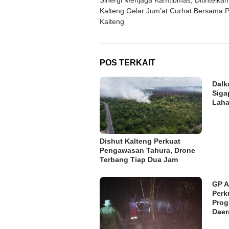
pos
Kalteng Gelar Jum’at Curhat Bersama 
Kalteng
POS TERKAIT
Dalk
Siga
Laha
Dishut Kalteng Perkuat
Pengawasan Tahura, Drone
Terbang Tiap Dua Jam
GP A
Perk
Pro
Daer