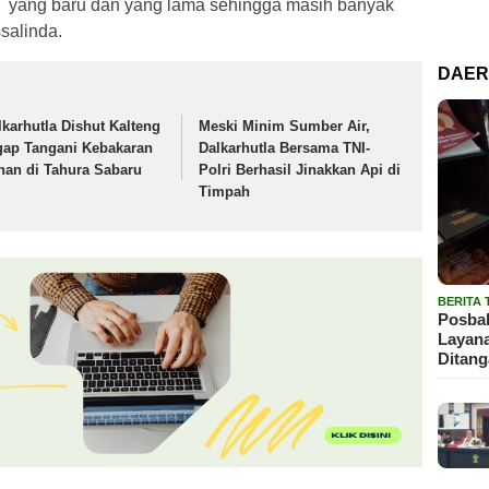
T yang baru dan yang lama sehingga masih banyak
salinda.
DAE
lkarhutla Dishut Kalteng
Meski Minim Sumber Air,
gap Tangani Kebakaran
Dalkarhutla Bersama TNI-
han di Tahura Sabaru
Polri Berhasil Jinakkan Api di
Timpah
BERITA
Posbak
Layan
Ditan