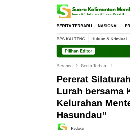
Loncat
ke
konten
BERITA TERBARU
NASIONAL
PR
BPS KALTENG
Hukum & Kriminal
Pilihan Editor
Beranda
Berita Terbaru
Pererat Silatur
Lurah bersama 
Kelurahan Ment
Hasundau”
Redaksi