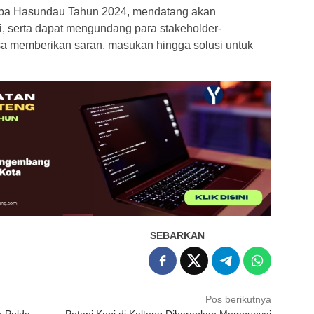
upa Hasundau Tahun 2024, mendatang akan
i, serta dapat mengundang para stakeholder-
bisa memberikan saran, masukan hingga solusi untuk
SEBARKAN
Pos berikutnya
m Polda
Petani Kopi di Kalteng Diharapkan Mempunyai