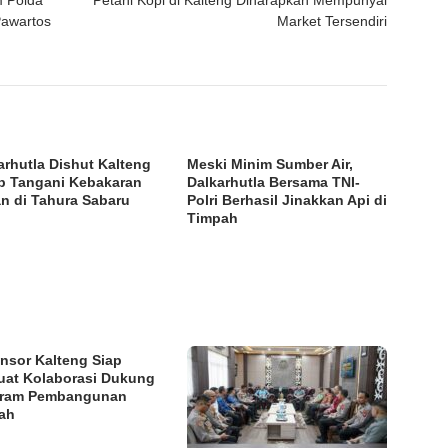
Pawartos
Market Tersendiri
arhutla Dishut Kalteng
Meski Minim Sumber Air,
p Tangani Kebakaran
Dalkarhutla Bersama TNI-
n di Tahura Sabaru
Polri Berhasil Jinakkan Api di
Timpah
nsor Kalteng Siap
uat Kolaborasi Dukung
gram Pembangunan
ah