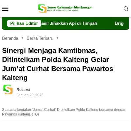
Loncat
Menu
ke
Mobile
konten
Polri Berhasil Jinakkan Api di Timpah
Pilihan Editor
Brigdalkarhut Di
Beranda
Berita Terbaru
Sinergi Menjaga Kamtibmas,
Ditintelkam Polda Kalteng Gelar
Jum’at Curhat Bersama Pawartos
Kalteng
Redaksi
Januari 20, 2023
Suasana kegiatan "Jum'at Curhat" Ditintelkam Polda Kalteng bersama dengan
Pawartos Kalteng. (TO)