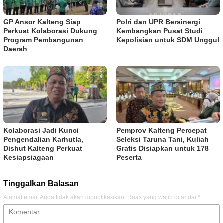
GP Ansor Kalteng Siap
Polri dan UPR Bersinergi
Perkuat Kolaborasi Dukung
Kembangkan Pusat Studi
Program Pembangunan
Kepolisian untuk SDM Unggul
Daerah
Kolaborasi Jadi Kunci
Pemprov Kalteng Percepat
Pengendalian Karhutla,
Seleksi Taruna Tani, Kuliah
Dishut Kalteng Perkuat
Gratis Disiapkan untuk 178
Kesiapsiagaan
Peserta
Tinggalkan Balasan
Alamat email Anda tidak akan dipublikasikan.
Ruas yang wajib ditandai
*