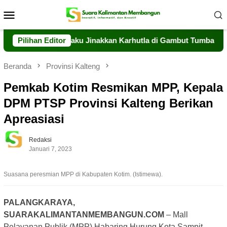
Loncat
Menu
ke
Mobile
konten
alteng Berjibaku Jinakkan Karhutla di Gambut Tumbang Nusa
Pilihan Editor
Beranda
Provinsi Kalteng
Pemkab Kotim Resmikan MPP, Kepala
DPM PTSP Provinsi Kalteng Berikan
Apreasiasi
Redaksi
Januari 7, 2023
Suasana peresmian MPP di Kabupaten Kotim. (Istimewa).
PALANGKARAYA,
SUARAKALIMANTANMEMBANGUN.COM
– Mall
Pelayanan Publik (MPP) Habaring Hurung Kota Sampit