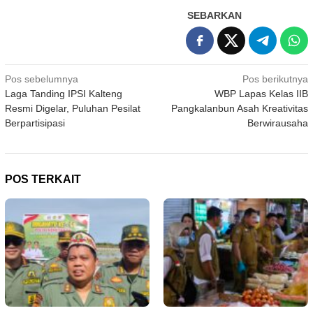
SEBARKAN
Navigasi
Pos sebelumnya
Pos berikutnya
Laga Tanding IPSI Kalteng
WBP Lapas Kelas IIB
pos
Resmi Digelar, Puluhan Pesilat
Pangkalanbun Asah Kreativitas
Berpartisipasi
Berwirausaha
POS TERKAIT