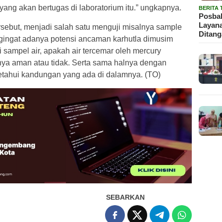
ng akan bertugas di laboratorium itu.” ungkapnya.
BERITA
Posbak
Layan
rsebut, menjadi salah satu menguji misalnya sample
Ditan
gingat adanya potensi ancaman karhutla dimusim
sampel air, apakah air tercemar oleh mercury
nya aman atau tidak. Serta sama halnya dengan
etahui kandungan yang ada di dalamnya. (TO)
SEBARKAN