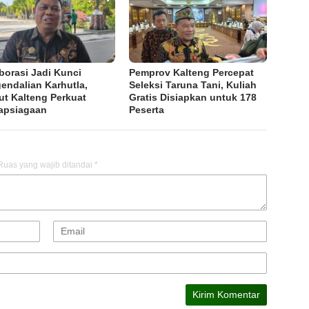
borasi Jadi Kunci
Pemprov Kalteng Percepat
endalian Karhutla,
Seleksi Taruna Tani, Kuliah
ut Kalteng Perkuat
Gratis Disiapkan untuk 178
apsiagaan
Peserta
Ruas yang wajib ditandai
*