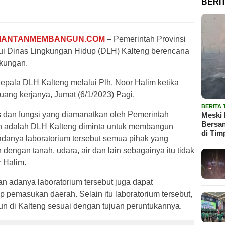
BERI
.
MANTANMEMBANGUN.COM
– Pemerintah Provinsi
lui Dinas Lingkungan Hidup (DLH) Kalteng berencana
kungan.
Kepala DLH Kalteng melalui Plh, Noor Halim ketika
ruang kerjanya, Jumat (6/1/2023) Pagi.
BERITA
as dan fungsi yang diamanatkan oleh Pemerintah
Meski 
Bersam
h adalah DLH Kalteng diminta untuk membangun
di Tim
danya laboratorium tersebut semua pihak yang
dengan tanah, udara, air dan lain sebagainya itu tidak
r Halim.
 adanya laboratorium tersebut juga dapat
 pemasukan daerah. Selain itu laboratorium tersebut,
n di Kalteng sesuai dengan tujuan peruntukannya.