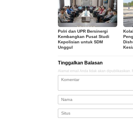
Polri dan UPR Bersinergi
Kola
Kembangkan Pusat Studi
Peng
Kepolisian untuk SDM
Dish
Unggul
Kesi
Tinggalkan Balasan
Alamat email Anda tidak akan dipublikasikan.