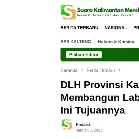
Loncat
ke
konten
BERITA TERBARU
NASIONAL
PR
BPS KALTENG
Hukum & Kriminal
Pilihan Editor
Beranda
Berita Terbaru
DLH Provinsi Ka
Membangun Labo
Ini Tujuannya
Redaksi
Januari 6, 2023