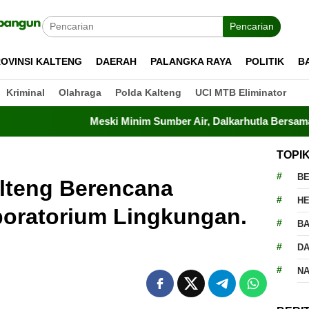
Pencarian
OVINSI KALTENG
DAERAH
PALANGKA RAYA
POLITIK
B
Kriminal
Olahraga
Polda Kalteng
UCI MTB Eliminator
Meski Minim Sumber Air, Dalkarhutla Bersama TNI-Polri Be
TOPI
BE
lteng Berencana
H
ratorium Lingkungan.
BA
D
N