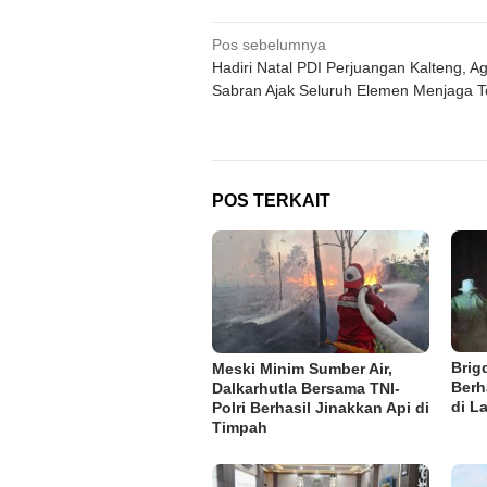
Navigasi
Pos sebelumnya
Hadiri Natal PDI Perjuangan Kalteng, Ag
pos
Sabran Ajak Seluruh Elemen Menjaga T
POS TERKAIT
Brig
Meski Minim Sumber Air,
Berh
Dalkarhutla Bersama TNI-
di L
Polri Berhasil Jinakkan Api di
Timpah