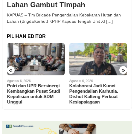
Lahan Gambut Timpah
KAPUAS – Tim Brigade Pengendalian Kebakaran Hutan dan
Lahan (Brigdalkarhut) KPHP Kapuas Tengah Unit XI […]
PILIHAN EDITOR
«
»
Agustus 6, 2026
Agustus 6, 2026
A
Polri dan UPR Bersinergi
Kolaborasi Jadi Kunci
P
g
Kembangkan Pusat Studi
Pengendalian Karhutla,
S
Kepolisian untuk SDM
Dishut Kalteng Perkuat
G
Unggul
Kesiapsiagaan
P