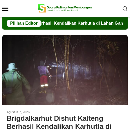
Loncat
Menu
ke
Mobile
konten
t Kalteng Berhasil Kendalikan Karhutla di Lahan Gambut Timpah
Pilihan Editor
Agustus 7, 2026
Brigdalkarhut Dishut Kalteng
Berhasil Kendalikan Karhutla di