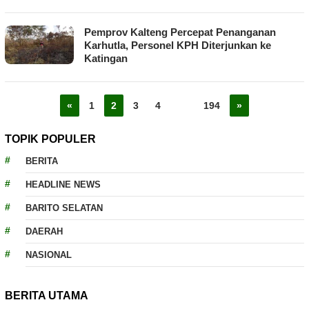
Pemprov Kalteng Percepat Penanganan
Karhutla, Personel KPH Diterjunkan ke
Katingan
«
1
2
3
4
…
194
»
TOPIK POPULER
BERITA
HEADLINE NEWS
BARITO SELATAN
DAERAH
NASIONAL
BERITA UTAMA