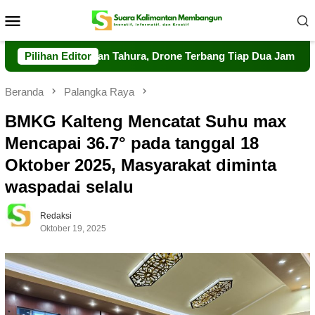
Loncat
Menu
ke
Mobile
konten
Pengawasan Tahura, Drone Terbang Tiap Dua Jam
Pilihan Editor
Dalkar
Beranda
Palangka Raya
BMKG Kalteng Mencatat Suhu max
Mencapai 36.7° pada tanggal 18
Oktober 2025, Masyarakat diminta
waspadai selalu
Redaksi
Oktober 19, 2025