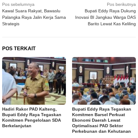
Navigasi
Pos sebelumnya
Pos berikutnya
Kawal Suara Rakyat, Bawaslu
Bupati Eddy Raya Dukung
pos
Palangka Raya Jalin Kerja Sama
Inovasi BI Jangkau Warga DAS
Strategis
Barito Lewat Kas Keliling
POS TERKAIT
Hadiri Rakor PAD Kalteng,
Bupati Eddy Raya Tegaskan
Bupati Eddy Raya Tegaskan
Komitmen Barsel Perkuat
Komitmen Pengelolaan SDA
Ekonomi Daerah Lewat
Berkelanjutan
Optimalisasi PAD Sektor
Perkebunan dan Kehutanan