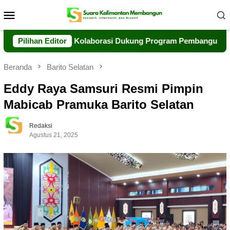
Loncat
Menu
ke
Mobile
konten
iap Perkuat Kolaborasi Dukung Program Pembangunan Daerah
Pilihan Editor
Beranda
Barito Selatan
Eddy Raya Samsuri Resmi Pimpin
Mabicab Pramuka Barito Selatan
Redaksi
Agustus 21, 2025