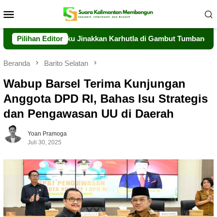
Loncat
Menu
ke
Mobile
konten
ng Berjibaku Jinakkan Karhutla di Gambut Tumbang Nusa
Pilihan Editor
Beranda
Barito Selatan
Wabup Barsel Terima Kunjungan
Anggota DPD RI, Bahas Isu Strategis
dan Pengawasan UU di Daerah
Yoan Pramoga
Juli 30, 2025