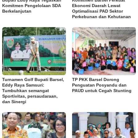
Bupati Eddy Raya Tegaskan
Komitmen Barsel Perkuat
Komitmen Pengelolaan SDA
Ekonomi Daerah Lewat
Berkelanjutan
Optimalisasi PAD Sektor
Perkebunan dan Kehutanan
Turnamen Golf Bupati Barsel,
TP PKK Barsel Dorong
Eddy Raya Samsuri:
Penguatan Posyandu dan
Tumbuhkan semangat
PAUD untuk Cegah Stunting
Sportivitas, persaudaraan,
dan Sinergi