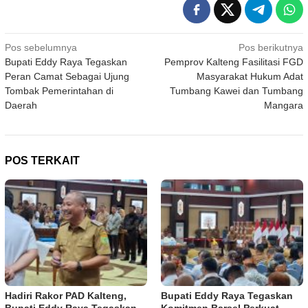
Navigasi
Pos sebelumnya
Pos berikutnya
Bupati Eddy Raya Tegaskan
Pemprov Kalteng Fasilitasi FGD
pos
Peran Camat Sebagai Ujung
Masyarakat Hukum Adat
Tombak Pemerintahan di
Tumbang Kawei dan Tumbang
Daerah
Mangara
POS TERKAIT
Hadiri Rakor PAD Kalteng,
Bupati Eddy Raya Tegaskan