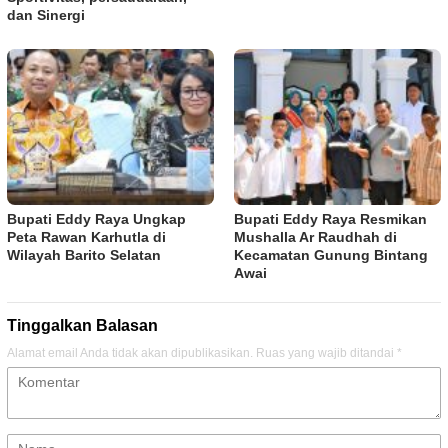
dan Sinergi
Bupati Eddy Raya Ungkap
Bupati Eddy Raya Resmikan
Peta Rawan Karhutla di
Mushalla Ar Raudhah di
Wilayah Barito Selatan
Kecamatan Gunung Bintang
Awai
Tinggalkan Balasan
Alamat email Anda tidak akan dipublikasikan.
Ruas yang wajib ditandai
*