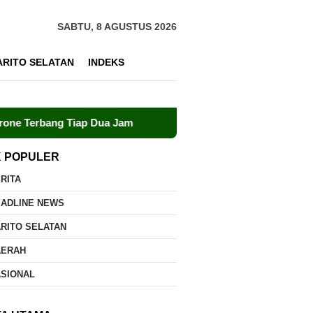
SABTU, 8 AGUSTUS 2026
ARITO SELATAN
INDEKS
iap Dua Jam
Dalkarhutla Dishut Kalteng Sigap Tangani 
K POPULER
RITA
EADLINE NEWS
RITO SELATAN
AERAH
ASIONAL