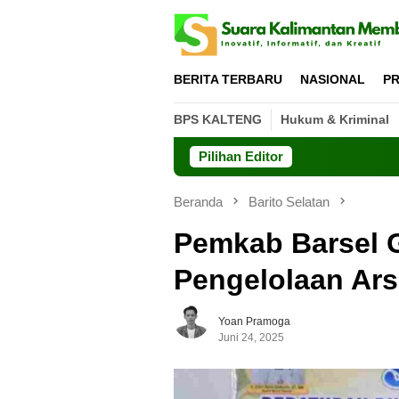
Loncat
ke
konten
BERITA TERBARU
NASIONAL
PR
BPS KALTENG
Hukum & Kriminal
Pilihan Editor
Beranda
Barito Selatan
Pemkab Barsel G
Pengelolaan Ars
Yoan Pramoga
Juni 24, 2025