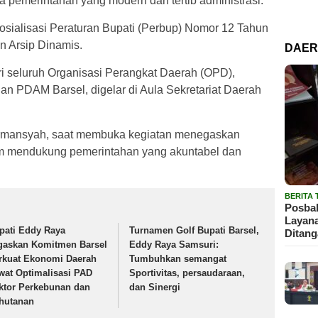
 pemerintahan yang modern dan tertib administrasi.
sialisasi Peraturan Bupati (Perbup) Nomor 12 Tahun
n Arsip Dinamis.
DAE
ari seluruh Organisasi Perangkat Daerah (OPD),
 PDAM Barsel, digelar di Aula Sekretariat Daerah
 Hermansyah, saat membuka kegiatan menegaskan
am mendukung pemerintahan yang akuntabel dan
BERITA
Posbak
Layan
pati Eddy Raya
Turnamen Golf Bupati Barsel,
Ditan
gaskan Komitmen Barsel
Eddy Raya Samsuri:
rkuat Ekonomi Daerah
Tumbuhkan semangat
wat Optimalisasi PAD
Sportivitas, persaudaraan,
ktor Perkebunan dan
dan Sinergi
hutanan