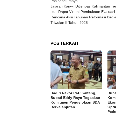
Navigasi
Pos sebelumnya
Jajaran Kanwil Ditjenpas Kalimantan T
pos
Ikuti Rapat Virtual Pembukaan Evaluasi
Rencana Aksi Tahunan Reformasi Birokr
Triwulan II Tahun 2025
POS TERKAIT
Hadiri Rakor PAD Kalteng,
Bupa
Bupati Eddy Raya Tegaskan
Komi
Komitmen Pengelolaan SDA
Ekon
Berkelanjutan
Opti
Perk