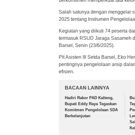
berkomitmen memperkuat tata kelola
Salah satunya dengan menggelar so
2025 tentang Instrumen Pengelolaa
Kegiatan yang diikuti 74 peserta d
termasuk RSUD Jaraga Sasameh dan
Barsel, Senin (23/6/2025).
Plt Asisten III Setda Barsel, Eko
pentingnya pengelolaan arsip dal
efisien.
BACAAN LAINNYA
Hadiri Rakor PAD Kalteng,
Bu
Bupati Eddy Raya Tegaskan
Te
Komitmen Pengelolaan SDA
Pe
Berkelanjutan
Le
Se
Ke