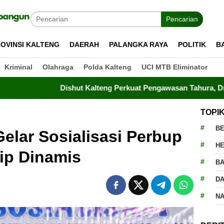
Pencarian
OVINSI KALTENG
DAERAH
PALANGKA RAYA
POLITIK
B
Kriminal
Olahraga
Polda Kalteng
UCI MTB Eliminator
Dishut Kalteng Perkuat Pengawasan Tahura, Drone Terbang T
TOPI
BE
elar Sosialisasi Perbup
H
ip Dinamis
BA
D
N