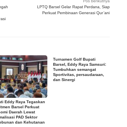
Pos berikutnya
engah
LPTQ Barsel Gelar Rapat Perdana, Siap
Perkuat Pembinaan Generasi Qur’ani
asi
Turnamen Golf Bupati
Barsel, Eddy Raya Samsuri:
Tumbuhkan semangat
Sportivitas, persaudaraan,
dan Sinergi
ti Eddy Raya Tegaskan
tmen Barsel Perkuat
omi Daerah Lewat
malisasi PAD Sektor
ebunan dan Kehutanan