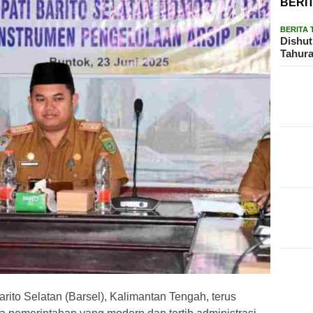
BERI
BERITA
Dishut
Tahura
ito Selatan (Barsel), Kalimantan Tengah, terus