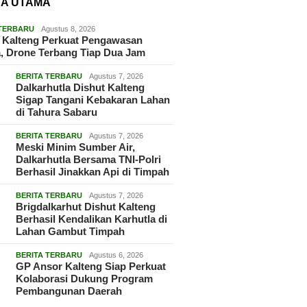
TA UTAMA
 TERBARU
Agustus 8, 2026
 Kalteng Perkuat Pengawasan
, Drone Terbang Tiap Dua Jam
BERITA TERBARU
Agustus 7, 2026
Dalkarhutla Dishut Kalteng
Sigap Tangani Kebakaran Lahan
di Tahura Sabaru
BERITA TERBARU
Agustus 7, 2026
Meski Minim Sumber Air,
Dalkarhutla Bersama TNI-Polri
Berhasil Jinakkan Api di Timpah
BERITA TERBARU
Agustus 7, 2026
Brigdalkarhut Dishut Kalteng
Berhasil Kendalikan Karhutla di
Lahan Gambut Timpah
BERITA TERBARU
Agustus 6, 2026
GP Ansor Kalteng Siap Perkuat
Kolaborasi Dukung Program
Pembangunan Daerah