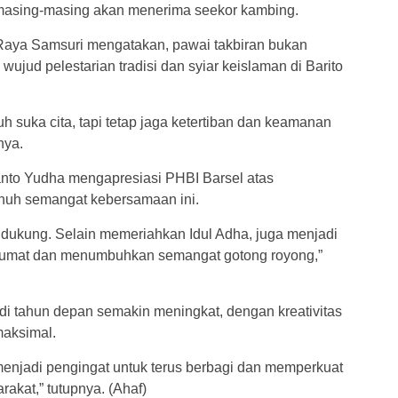
 masing-masing akan menerima seekor kambing.
aya Samsuri mengatakan, pawai takbiran bukan
wujud pelestarian tradisi dan syiar keislaman di Barito
h suka cita, tapi tetap jaga ketertiban dan keamanan
nya.
ianto Yudha mengapresiasi PHBI Barsel atas
enuh semangat kebersamaan ini.
ita dukung. Selain memeriahkan Idul Adha, juga menjadi
arumat dan menumbuhkan semangat gotong royong,”
t di tahun depan semakin meningkat, dengan kreativitas
maksimal.
enjadi pengingat untuk terus berbagi dan memperkuat
akat,” tutupnya. (Ahaf)