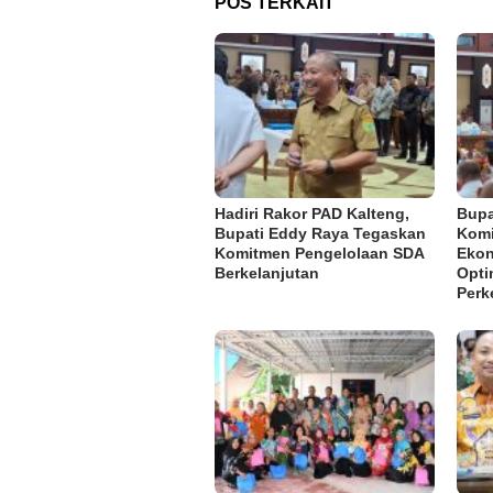
POS TERKAIT
Hadiri Rakor PAD Kalteng,
Bupa
Bupati Eddy Raya Tegaskan
Komi
Komitmen Pengelolaan SDA
Ekon
Berkelanjutan
Opti
Perk