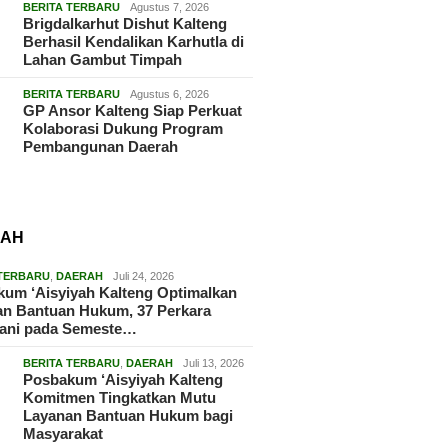
BERITA TERBARU
Agustus 7, 2026
Brigdalkarhut Dishut Kalteng
Berhasil Kendalikan Karhutla di
Lahan Gambut Timpah
BERITA TERBARU
Agustus 6, 2026
GP Ansor Kalteng Siap Perkuat
Kolaborasi Dukung Program
Pembangunan Daerah
RAH
 TERBARU
,
DAERAH
Juli 24, 2026
um ‘Aisyiyah Kalteng Optimalkan
an Bantuan Hukum, 37 Perkara
gani pada Semeste…
BERITA TERBARU
,
DAERAH
Juli 13, 2026
Posbakum ‘Aisyiyah Kalteng
Komitmen Tingkatkan Mutu
Layanan Bantuan Hukum bagi
Masyarakat