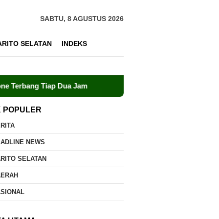
SABTU, 8 AGUSTUS 2026
ARITO SELATAN
INDEKS
ap Dua Jam
Dalkarhutla Dishut Kalteng Sigap Tangani Ke
K POPULER
RITA
EADLINE NEWS
RITO SELATAN
AERAH
ASIONAL