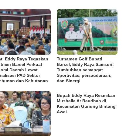
ti Eddy Raya Tegaskan
Turnamen Golf Bupati
tmen Barsel Perkuat
Barsel, Eddy Raya Samsuri:
omi Daerah Lewat
Tumbuhkan semangat
malisasi PAD Sektor
Sportivitas, persaudaraan,
ebunan dan Kehutanan
dan Sinergi
Bupati Eddy Raya Resmikan
Mushalla Ar Raudhah di
Kecamatan Gunung Bintang
Awai