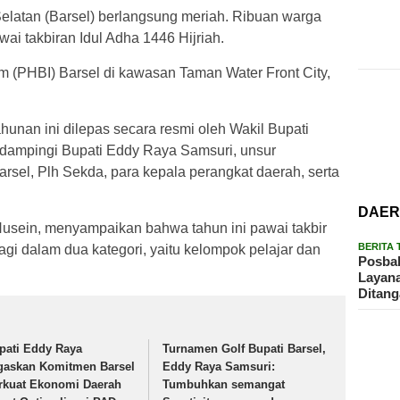
Selatan (Barsel) berlangsung meriah. Ribuan warga
i takbiran Idul Adha 1446 Hijriah.
lam (PHBI) Barsel di kawasan Taman Water Front City,
hunan ini dilepas secara resmi oleh Wakil Bupati
didampingi Bupati Eddy Raya Samsuri, unsur
rsel, Plh Sekda, para kepala perangkat daerah, serta
DAE
usein, menyampaikan bahwa tahun ini pawai takbir
BERITA
agi dalam dua kategori, yaitu kelompok pelajar dan
Posbak
Layan
Ditan
pati Eddy Raya
Turnamen Golf Bupati Barsel,
gaskan Komitmen Barsel
Eddy Raya Samsuri:
rkuat Ekonomi Daerah
Tumbuhkan semangat