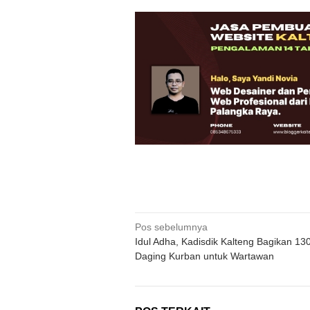
Navigasi
Pos sebelumnya
Idul Adha, Kadisdik Kalteng Bagikan 13
pos
Daging Kurban untuk Wartawan