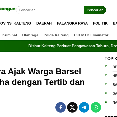
Pencarian
OVINSI KALTENG
DAERAH
PALANGKA RAYA
POLITIK
B
Kriminal
Olahraga
Polda Kalteng
UCI MTB Eliminator
Dishut Kalteng Perkuat Pengawasan Tahura, Drone Terbang Ti
TOPI
BE
a Ajak Warga Barsel
H
ha dengan Tertib dan
BA
D
N