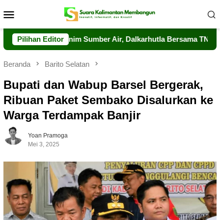
Loncat
Menu
ke
Mobile
konten
Meski Minim Sumber Air, Dalkarhutla Bersama TNI-Polri Berhasi
Pilihan Editor
Beranda
Barito Selatan
Bupati dan Wabup Barsel Bergerak,
Ribuan Paket Sembako Disalurkan ke
Warga Terdampak Banjir
Yoan Pramoga
Mei 3, 2025