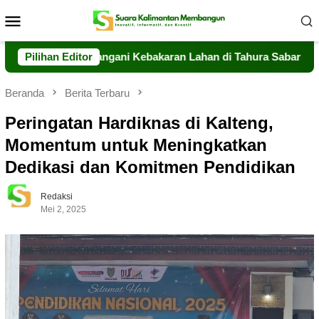
Loncat
Menu
ke
Mobile
konten
ng Sigap Tangani Kebakaran Lahan di Tahura Sabaru
Pilihan Editor
Mes
Beranda
Berita Terbaru
Peringatan Hardiknas di Kalteng,
Momentum untuk Meningkatkan
Dedikasi dan Komitmen Pendidikan
Redaksi
Mei 2, 2025