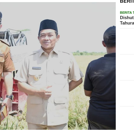
BERI
BERITA
Dishut
Tahura