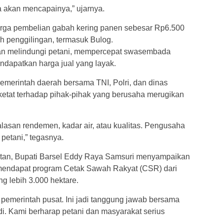
ta akan mencapainya,” ujarnya.
arga pembelian gabah kering panen sebesar Rp6.500
uh penggilingan, termasuk Bulog.
juan melindungi petani, mempercepat swasembada
dapatkan harga jual yang layak.
emerintah daerah bersama TNI, Polri, dan dinas
etat terhadap pihak-pihak yang berusaha merugikan
lasan rendemen, kadar air, atau kualitas. Pengusaha
petani,” tegasnya.
iatan, Bupati Barsel Eddy Raya Samsuri menyampaikan
 mendapat program Cetak Sawah Rakyat (CSR) dari
g lebih 3.000 hektare.
n pemerintah pusat. Ini jadi tanggung jawab bersama
adi. Kami berharap petani dan masyarakat serius