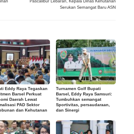
pinan
Pascalibur Lebaran, Kepala Dinas Kehutanan
Serukan Semangat Baru ASN
ti Eddy Raya Tegaskan
Turnamen Golf Bupati
tmen Barsel Perkuat
Barsel, Eddy Raya Samsuri:
omi Daerah Lewat
Tumbuhkan semangat
malisasi PAD Sektor
Sportivitas, persaudaraan,
ebunan dan Kehutanan
dan Sinergi