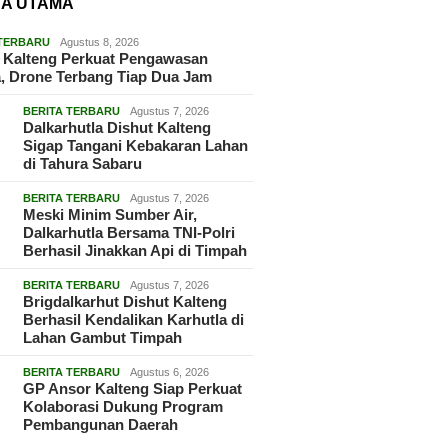
TA UTAMA
 TERBARU
Agustus 8, 2026
 Kalteng Perkuat Pengawasan
, Drone Terbang Tiap Dua Jam
BERITA TERBARU
Agustus 7, 2026
Dalkarhutla Dishut Kalteng
Sigap Tangani Kebakaran Lahan
di Tahura Sabaru
BERITA TERBARU
Agustus 7, 2026
Meski Minim Sumber Air,
Dalkarhutla Bersama TNI-Polri
Berhasil Jinakkan Api di Timpah
BERITA TERBARU
Agustus 7, 2026
Brigdalkarhut Dishut Kalteng
Berhasil Kendalikan Karhutla di
Lahan Gambut Timpah
BERITA TERBARU
Agustus 6, 2026
GP Ansor Kalteng Siap Perkuat
Kolaborasi Dukung Program
Pembangunan Daerah