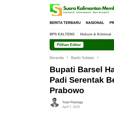
Loncat
ke
konten
BERITA TERBARU
NASIONAL
PR
BPS KALTENG
Hukum & Kriminal
Pilihan Editor
Beranda
Barito Selatan
Bupati Barsel Ha
Padi Serentak B
Prabowo
Yoan Pramoga
April 7, 2025