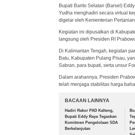
Bupati Barito Selatan (Barsel) Edd
Yudha menghadiri secara virtual ke
digelar oleh Kementerian Pertanian 
Kegiatan ini dipusatkan di Kabupat
langsung oleh Presiden RI Prabowo
Di Kalimantan Tengah, kegiatan pa
Batu, Kabupaten Pulang Pisau, yang
Sabran, para bupati, serta unsur F
Dalam arahannya, Presiden Prabow
telah menjaga stabilitas harga bah
BACAAN LAINNYA
Hadiri Rakor PAD Kalteng,
Bu
Bupati Eddy Raya Tegaskan
Te
Komitmen Pengelolaan SDA
Pe
Berkelanjutan
Le
Se