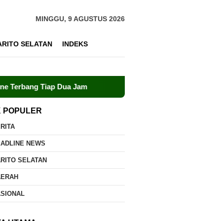
MINGGU, 9 AGUSTUS 2026
ARITO SELATAN
INDEKS
ap Dua Jam
Dalkarhutla Dishut Kalteng Sigap Tangani Ke
K POPULER
RITA
EADLINE NEWS
RITO SELATAN
AERAH
ASIONAL