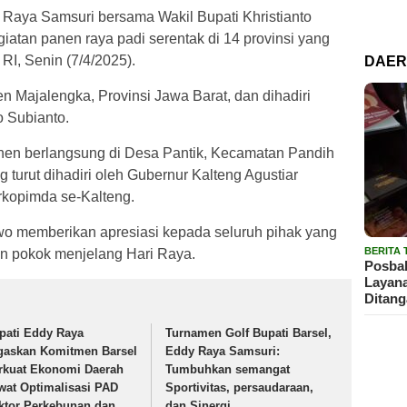
y Raya Samsuri bersama Wakil Bupati Khristianto
giatan panen raya padi serentak di 14 provinsi yang
RI, Senin (7/4/2025).
DAE
en Majalengka, Provinsi Jawa Barat, dan dihadiri
 Subianto.
nen berlangsung di Desa Pantik, Kecamatan Pandih
 turut dihadiri oleh Gubernur Kalteng Agustiar
orkopimda se-Kalteng.
o memberikan apresiasi kepada seluruh pihak yang
BERITA
an pokok menjelang Hari Raya.
Posbak
Layan
Ditan
pati Eddy Raya
Turnamen Golf Bupati Barsel,
gaskan Komitmen Barsel
Eddy Raya Samsuri:
rkuat Ekonomi Daerah
Tumbuhkan semangat
wat Optimalisasi PAD
Sportivitas, persaudaraan,
ktor Perkebunan dan
dan Sinergi