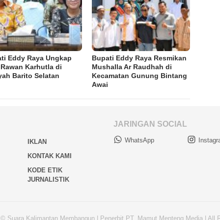
ti Eddy Raya Ungkap
Bupati Eddy Raya Resmikan
 Rawan Karhutla di
Mushalla Ar Raudhah di
yah Barito Selatan
Kecamatan Gunung Bintang
Awai
JARINGAN SOCIAL
WhatsApp
Instag
IKLAN
KONTAK KAMI
KODE ETIK
JURNALISTIK
 © Suara Kalimantan Membangun | Penerbit PT. Mamut Menteng Media | All 