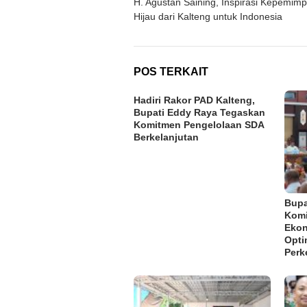
H. Agustan Saining, Inspirasi Kepemim
pos
Hijau dari Kalteng untuk Indonesia
POS TERKAIT
Hadiri Rakor PAD Kalteng,
Bupati Eddy Raya Tegaskan
Komitmen Pengelolaan SDA
Berkelanjutan
Bupa
Komi
Ekon
Opti
Perk