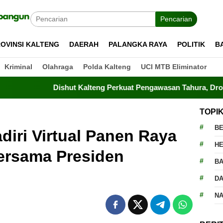
Pencarian
OVINSI KALTENG
DAERAH
PALANGKA RAYA
POLITIK
B
Kriminal
Olahraga
Polda Kalteng
UCI MTB Eliminator
Dishut Kalteng Perkuat Pengawasan Tahura, Drone Terbang Ti
TOPI
BE
diri Virtual Panen Raya
H
ersama Presiden
BA
D
N