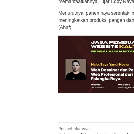
memanfaatkannya,” ujar Eddy Raya
Menurutnya, panen raya serentak i
meningkatkan produksi pangan dan
(Ahaf)
Navigasi
Pos sebelumnya