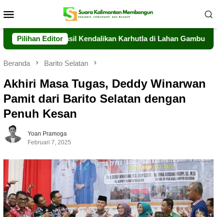
Loncat
Menu
ke
Mobile
konten
teng Berhasil Kendalikan Karhutla di Lahan Gambut Timpah
Pilihan Editor
Beranda
Barito Selatan
Akhiri Masa Tugas, Deddy Winarwan
Pamit dari Barito Selatan dengan
Penuh Kesan
Yoan Pramoga
Februari 7, 2025