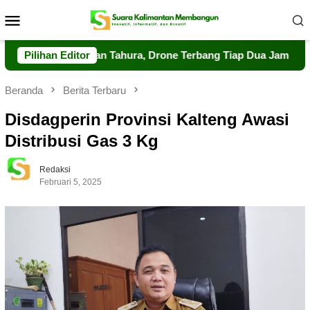
Loncat
Menu
ke
Mobile
konten
Pengawasan Tahura, Drone Terbang Tiap Dua Jam
Pilihan Editor
Dalkarh
Beranda
Berita Terbaru
Disdagperin Provinsi Kalteng Awasi
Distribusi Gas 3 Kg
Redaksi
Februari 5, 2025