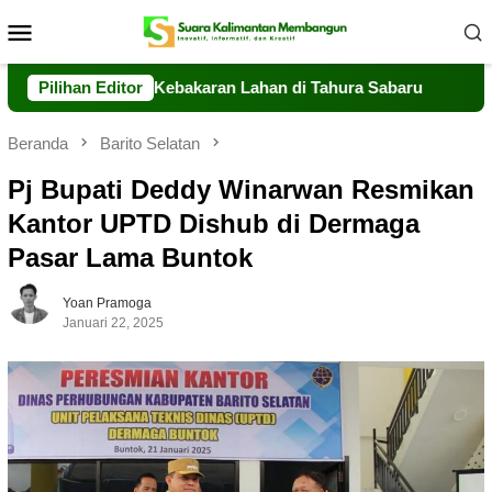
Loncat
Menu
ke
Mobile
konten
ap Tangani Kebakaran Lahan di Tahura Sabaru
Pilihan Editor
Meski Mini
Beranda
Barito Selatan
Pj Bupati Deddy Winarwan Resmikan
Kantor UPTD Dishub di Dermaga
Pasar Lama Buntok
Yoan Pramoga
Januari 22, 2025