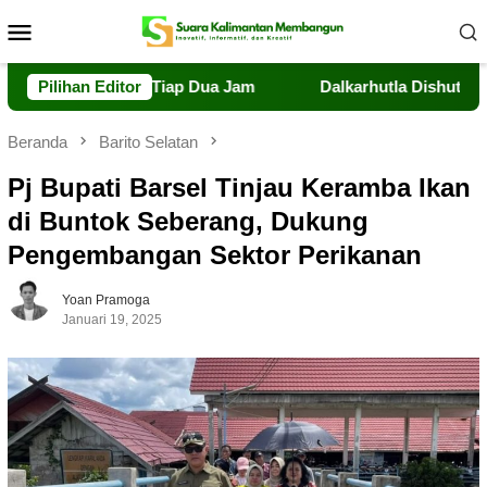
Loncat
Menu
ke
Mobile
konten
e Terbang Tiap Dua Jam
Pilihan Editor
Dalkarhutla Dishut Kalteng Sig
Beranda
Barito Selatan
Pj Bupati Barsel Tinjau Keramba Ikan
di Buntok Seberang, Dukung
Pengembangan Sektor Perikanan
Yoan Pramoga
Januari 19, 2025