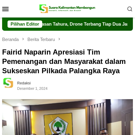
Loncat
Menu
ke
Mobile
konten
at Pengawasan Tahura, Drone Terbang Tiap Dua Jam
Pilihan Editor
Dal
Beranda
Berita Terbaru
Fairid Naparin Apresiasi Tim
Pemenangan dan Masyarakat dalam
Sukseskan Pilkada Palangka Raya
Redaksi
Desember 1, 2024