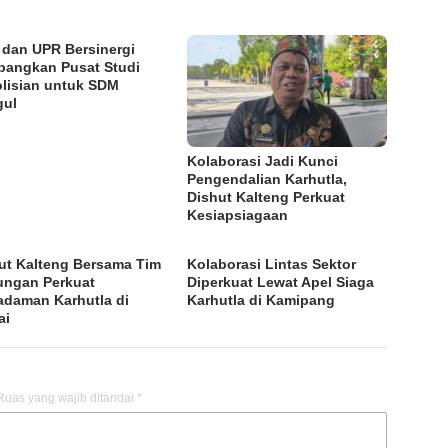
i dan UPR Bersinergi
angkan Pusat Studi
lisian untuk SDM
gul
Kolaborasi Jadi Kunci
Pengendalian Karhutla,
Dishut Kalteng Perkuat
Kesiapsiagaan
ut Kalteng Bersama Tim
Kolaborasi Lintas Sektor
ngan Perkuat
Diperkuat Lewat Apel Siaga
daman Karhutla di
Karhutla di Kamipang
ai
Ruas yang wajib ditandai
*