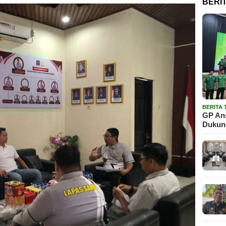
BERI
BERITA
GP Ans
Dukun