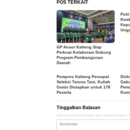
POS TERKAIT
Polr
Kemb
Kepo
Ung
GP Ansor Kalteng Siap
Perkuat Kolaborasi Dukung
Program Pembangunan
Daerah
Pemprov Kalteng Percepat
Dish
Seleksi Taruna Tani, Kuliah
Gabu
Gratis Disiapkan untuk 178
Pema
Peserta
Kum
Tinggalkan Balasan
Alamat email Anda tidak akan dipublikasikan.