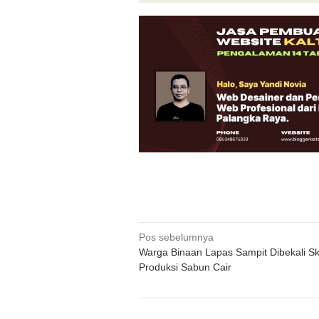
Navigasi
Pos sebelumnya
Warga Binaan Lapas Sampit Dibekali Ski
pos
Produksi Sabun Cair