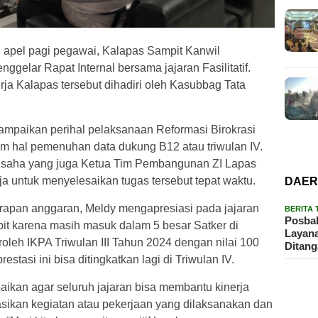
h apel pagi pegawai, Kalapas Sampit Kanwil
elar Rapat Internal bersama jajaran Fasilitatif.
ja Kalapas tersebut dihadiri oleh Kasubbag Tata
ampaikan perihal pelaksanaan Reformasi Birokrasi
am hal pemenuhan data dukung B12 atau triwulan IV.
Usaha yang juga Ketua Tim Pembangunan ZI Lapas
a untuk menyelesaikan tugas tersebut tepat waktu.
DAE
rapan anggaran, Meldy mengapresiasi pada jajaran
BERITA
Posbak
t karena masih masuk dalam 5 besar Satker di
Layan
eh IKPA Triwulan III Tahun 2024 dengan nilai 100
Ditan
estasi ini bisa ditingkatkan lagi di Triwulan IV.
ikan agar seluruh jajaran bisa membantu kinerja
kan kegiatan atau pekerjaan yang dilaksanakan dan