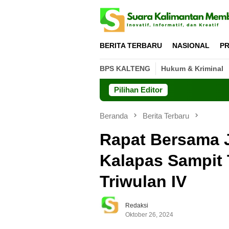
Loncat
ke
konten
BERITA TERBARU
NASIONAL
PR
BPS KALTENG
Hukum & Kriminal
Pilihan Editor
GP Ansor Kal
Beranda
Berita Terbaru
Rapat Bersama J
Kalapas Sampit 
Triwulan IV
Redaksi
Oktober 26, 2024