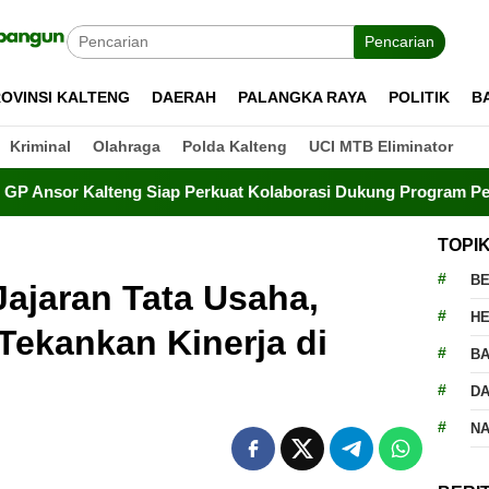
Pencarian
OVINSI KALTENG
DAERAH
PALANGKA RAYA
POLITIK
B
Kriminal
Olahraga
Polda Kalteng
UCI MTB Eliminator
teng Siap Perkuat Kolaborasi Dukung Program Pembangunan D
TOPI
BE
ajaran Tata Usaha,
H
Tekankan Kinerja di
BA
D
N