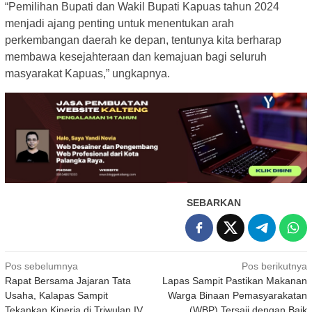
“Pemilihan Bupati dan Wakil Bupati Kapuas tahun 2024
menjadi ajang penting untuk menentukan arah
perkembangan daerah ke depan, tentunya kita berharap
membawa kesejahteraan dan kemajuan bagi seluruh
masyarakat Kapuas,” ungkapnya.
SEBARKAN
Navigasi
Pos sebelumnya
Pos berikutnya
Rapat Bersama Jajaran Tata
Lapas Sampit Pastikan Makanan
pos
Usaha, Kalapas Sampit
Warga Binaan Pemasyarakatan
Tekankan Kinerja di Triwulan IV
(WBP) Tersaji dengan Baik