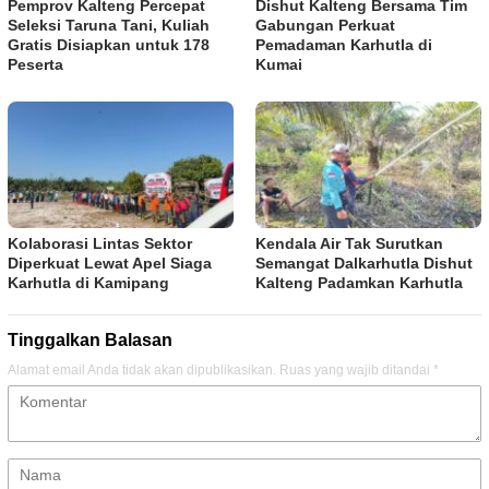
Pemprov Kalteng Percepat
Dishut Kalteng Bersama Tim
Seleksi Taruna Tani, Kuliah
Gabungan Perkuat
Gratis Disiapkan untuk 178
Pemadaman Karhutla di
Peserta
Kumai
Kolaborasi Lintas Sektor
Kendala Air Tak Surutkan
Diperkuat Lewat Apel Siaga
Semangat Dalkarhutla Dishut
Karhutla di Kamipang
Kalteng Padamkan Karhutla
Tinggalkan Balasan
Alamat email Anda tidak akan dipublikasikan.
Ruas yang wajib ditandai
*