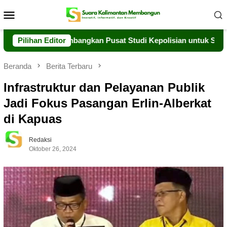
Loncat
Menu
ke
Mobile
konten
sinergi Kembangkan Pusat Studi Kepolisian untuk SDM Unggul
Pilihan Editor
Beranda
Berita Terbaru
Infrastruktur dan Pelayanan Publik
Jadi Fokus Pasangan Erlin-Alberkat
di Kapuas
Redaksi
Oktober 26, 2024