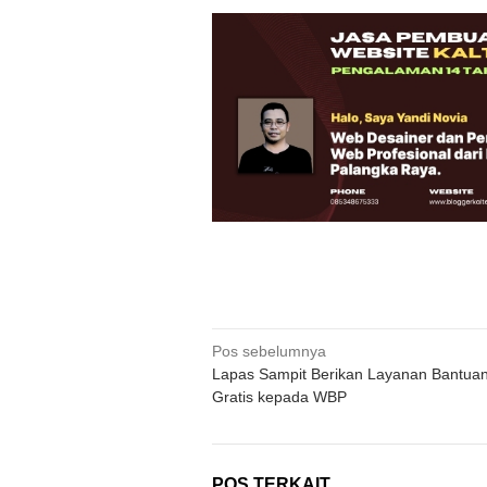
Navigasi
Pos sebelumnya
Lapas Sampit Berikan Layanan Bantu
pos
Gratis kepada WBP
POS TERKAIT