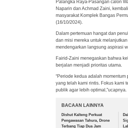
Palangka Raya-Pasangan calon Wali
Naparin dan Achmad Zaini, kemba
masyarakat Komplek Bangas Perma
(16/10/2024).
Dalam pertemuan hangat dan penuh
dan misi mereka untuk melanjutkan
mendengarkan langsung aspirasi w
Fairid-Zaini menegaskan bahwa ke
berjalan menjadi prioritas utama.
“Periode kedua adalah momentum 
yang telah kami rintis. Fokus kami 
publik agar lebih optimal,”ucapnya.
BACAAN LAINNYA
Dishut Kalteng Perkuat
Da
Pengawasan Tahura, Drone
Si
Terbang Tiap Dua Jam
La