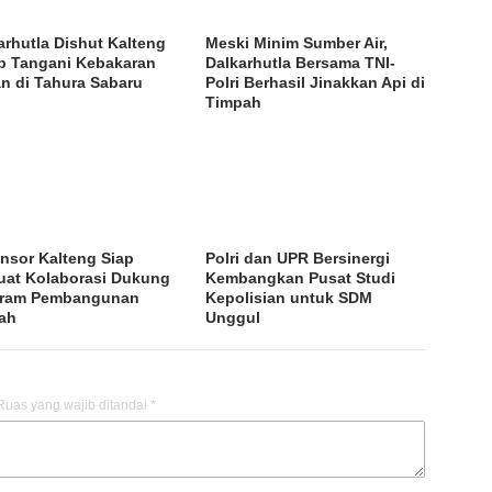
arhutla Dishut Kalteng
Meski Minim Sumber Air,
p Tangani Kebakaran
Dalkarhutla Bersama TNI-
n di Tahura Sabaru
Polri Berhasil Jinakkan Api di
Timpah
nsor Kalteng Siap
Polri dan UPR Bersinergi
uat Kolaborasi Dukung
Kembangkan Pusat Studi
gram Pembangunan
Kepolisian untuk SDM
ah
Unggul
Ruas yang wajib ditandai
*