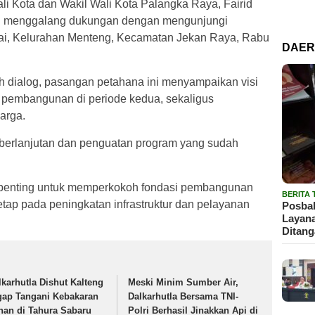
 Kota dan Wakil Wali Kota Palangka Raya, Fairid
li menggalang dukungan dengan mengunjungi
i, Kelurahan Menteng, Kecamatan Jekan Raya, Rabu
DAE
 dialog, pasangan petahana ini menyampaikan visi
 pembangunan di periode kedua, sekaligus
arga.
berlanjutan dan penguatan program yang sudah
penting untuk memperkokoh fondasi pembangunan
BERITA
tetap pada peningkatan infrastruktur dan pelayanan
Posbak
Layan
Ditan
lkarhutla Dishut Kalteng
Meski Minim Sumber Air,
gap Tangani Kebakaran
Dalkarhutla Bersama TNI-
han di Tahura Sabaru
Polri Berhasil Jinakkan Api di