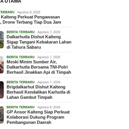
TA UTAMA
 TERBARU
Agustus 8, 2026
 Kalteng Perkuat Pengawasan
, Drone Terbang Tiap Dua Jam
BERITA TERBARU
Agustus 7, 2026
Dalkarhutla Dishut Kalteng
Sigap Tangani Kebakaran Lahan
di Tahura Sabaru
BERITA TERBARU
Agustus 7, 2026
Meski Minim Sumber Air,
Dalkarhutla Bersama TNI-Polri
Berhasil Jinakkan Api di Timpah
BERITA TERBARU
Agustus 7, 2026
Brigdalkarhut Dishut Kalteng
Berhasil Kendalikan Karhutla di
Lahan Gambut Timpah
BERITA TERBARU
Agustus 6, 2026
GP Ansor Kalteng Siap Perkuat
Kolaborasi Dukung Program
Pembangunan Daerah