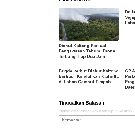
Dalk
Siga
Laha
Dishut Kalteng Perkuat
Pengawasan Tahura, Drone
Terbang Tiap Dua Jam
Brigdalkarhut Dishut Kalteng
GP A
Berhasil Kendalikan Karhutla
Perk
di Lahan Gambut Timpah
Pro
Daer
Tinggalkan Balasan
Alamat email Anda tidak akan dipublikasikan.