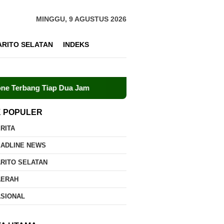
MINGGU, 9 AGUSTUS 2026
ARITO SELATAN
INDEKS
iap Dua Jam
Dalkarhutla Dishut Kalteng Sigap Tangani 
K POPULER
RITA
EADLINE NEWS
RITO SELATAN
AERAH
ASIONAL