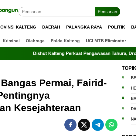
Pencarian
OVINSI KALTENG
DAERAH
PALANGKA RAYA
POLITIK
B
Kriminal
Olahraga
Polda Kalteng
UCI MTB Eliminator
Dishut Kalteng Perkuat Pengawasan Tahura, Drone Terbang T
TOPI
BE
Bangas Permai, Fairid-
H
Pentingnya
BA
n Kesejahteraan
D
N