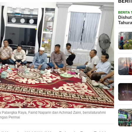
BERI
BERITA
Dishut
Tahura
 Palangka Raya, Fairid Naparin dan Achmad Zaini, bersilaturahmi
ngas Permai