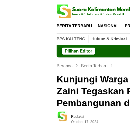
Loncat
ke
konten
BERITA TERBARU
NASIONAL
PR
BPS KALTENG
Hukum & Kriminal
Pilihan Editor
Beranda
Berita Terbaru
Kunjungi Warga 
Zaini Tegaskan 
Pembangunan da
Redaksi
Oktober 17, 2024