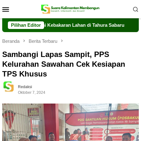
Loncat
Menu
ke
Mobile
konten
gap Tangani Kebakaran Lahan di Tahura Sabaru
Pilihan Editor
Meski Mi
Beranda
Berita Terbaru
Sambangi Lapas Sampit, PPS
Kelurahan Sawahan Cek Kesiapan
TPS Khusus
Redaksi
Oktober 7, 2024