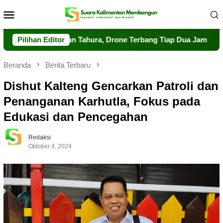
Loncat
Menu
ke
Mobile
konten
Pengawasan Tahura, Drone Terbang Tiap Dua Jam
Pilihan Editor
Dalkar
Beranda
Berita Terbaru
Dishut Kalteng Gencarkan Patroli dan
Penanganan Karhutla, Fokus pada
Edukasi dan Pencegahan
Redaksi
Oktober 4, 2024