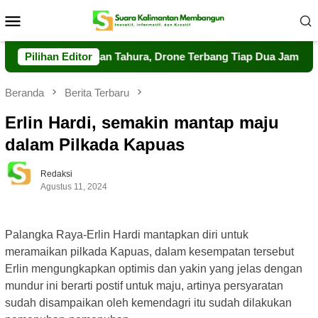
Loncat
Menu
ke
Mobile
konten
kuat Pengawasan Tahura, Drone Terbang Tiap Dua Jam
Pilihan Editor
D
Beranda
Berita Terbaru
Erlin Hardi, semakin mantap maju
dalam Pilkada Kapuas
Redaksi
Agustus 11, 2024
Palangka Raya-Erlin Hardi mantapkan diri untuk
meramaikan pilkada Kapuas, dalam kesempatan tersebut
Erlin mengungkapkan optimis dan yakin yang jelas dengan
mundur ini berarti postif untuk maju, artinya persyaratan
sudah disampaikan oleh kemendagri itu sudah dilakukan