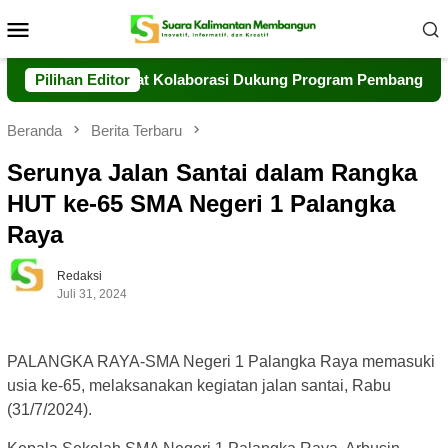
Loncat
Menu
ke
Mobile
konten
g Siap Perkuat Kolaborasi Dukung Program Pembangunan Daer
Pilihan Editor
Beranda
Berita Terbaru
Serunya Jalan Santai dalam Rangka
HUT ke-65 SMA Negeri 1 Palangka
Raya
Redaksi
Juli 31, 2024
PALANGKA RAYA-SMA Negeri 1 Palangka Raya memasuki
usia ke-65, melaksanakan kegiatan jalan santai, Rabu
(31/7/2024).