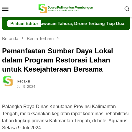
Loncat
Menu
ke
Mobile
konten
erkuat Pengawasan Tahura, Drone Terbang Tiap Dua Jam
Pilihan Editor
Beranda
Berita Terbaru
Pemanfaatan Sumber Daya Lokal
dalam Program Restorasi Lahan
untuk Kesejahteraan Bersama
Redaksi
Juli 9, 2024
Palangka Raya-Dinas Kehutanan Provinsi Kalimantan
Tengah, melaksanakan kegiatan rapat koordinasi rehabilitasi
lahan lingkup provinsi Kalimantan Tengah, di hotel Aquarius,
Selasa 9 Juli 2024.