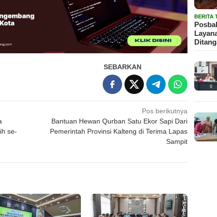
BERITA
Posbak
Layan
Ditan
SEBARKAN
Pos berikutnya
a
Bantuan Hewan Qurban Satu Ekor Sapi Dari
ih se-
Pemerintah Provinsi Kalteng di Terima Lapas
Sampit