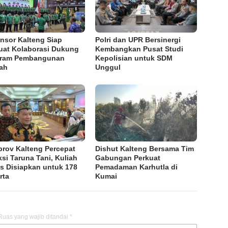
nsor Kalteng Siap
Polri dan UPR Bersinergi
uat Kolaborasi Dukung
Kembangkan Pusat Studi
gram Pembangunan
Kepolisian untuk SDM
ah
Unggul
rov Kalteng Percepat
Dishut Kalteng Bersama Tim
ksi Taruna Tani, Kuliah
Gabungan Perkuat
is Disiapkan untuk 178
Pemadaman Karhutla di
rta
Kumai
Ruas yang wajib ditandai
*