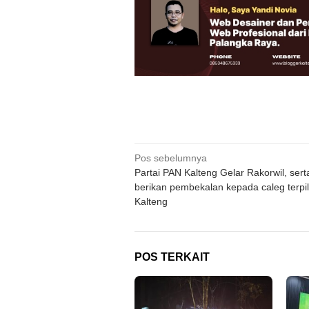
Navigasi
Pos sebelumnya
Partai PAN Kalteng Gelar Rakorwil, sert
pos
berikan pembekalan kepada caleg terpil
Kalteng
POS TERKAIT