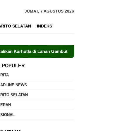
JUMAT, 7 AGUSTUS 2026
ARITO SELATAN
INDEKS
hutla di Lahan Gambut Timpah
GP Ansor Kalteng Siap P
K POPULER
RITA
EADLINE NEWS
RITO SELATAN
AERAH
ASIONAL