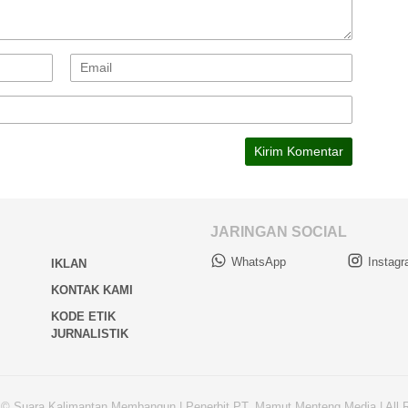
JARINGAN SOCIAL
WhatsApp
Instag
IKLAN
KONTAK KAMI
KODE ETIK
JURNALISTIK
 © Suara Kalimantan Membangun | Penerbit PT. Mamut Menteng Media | All 