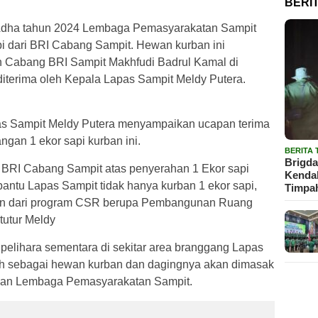
BERI
 Adha tahun 2024 Lembaga Pemasyarakatan Sampit
i dari BRI Cabang Sampit. Hewan kurban ini
n Cabang BRI Sampit Makhfudi Badrul Kamal di
iterima oleh Kepala Lapas Sampit Meldy Putera.
as Sampit Meldy Putera menyampaikan ucapan terima
gan 1 ekor sapi kurban ini.
BERITA
Brigda
 BRI Cabang Sampit atas penyerahan 1 Ekor sapi
Kendal
antu Lapas Sampit tidak hanya kurban 1 ekor sapi,
Timpa
ntuan dari program CSR berupa Pembangunan Ruang
tutur Meldy
i pelihara sementara di sekitar area branggang Lapas
lih sebagai hewan kurban dan dagingnya akan dimasak
naan Lembaga Pemasyarakatan Sampit.