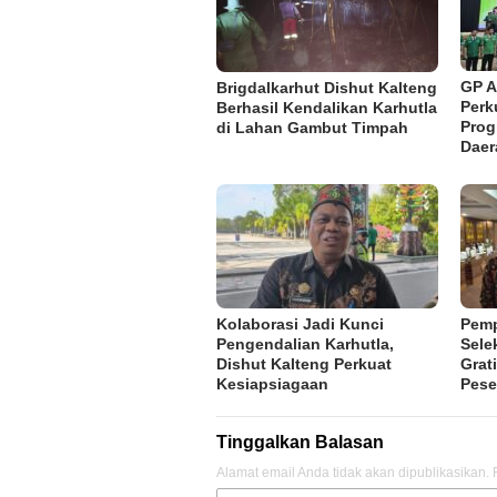
GP A
Brigdalkarhut Dishut Kalteng
Perk
Berhasil Kendalikan Karhutla
Pro
di Lahan Gambut Timpah
Daer
Kolaborasi Jadi Kunci
Pemp
Pengendalian Karhutla,
Sele
Dishut Kalteng Perkuat
Grat
Kesiapsiagaan
Pese
Tinggalkan Balasan
Alamat email Anda tidak akan dipublikasikan.