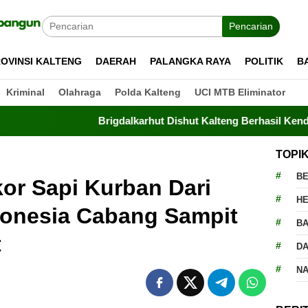
Pencarian
OVINSI KALTENG
DAERAH
PALANGKA RAYA
POLITIK
B
Kriminal
Olahraga
Polda Kalteng
UCI MTB Eliminator
Brigdalkarhut Dishut Kalteng Berhasil Kendalikan Kar
TOPI
BE
or Sapi Kurban Dari
H
donesia Cabang Sampit
BA
t
D
N