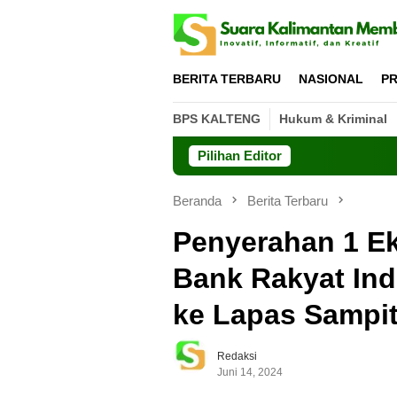
Loncat
ke
konten
BERITA TERBARU
NASIONAL
PR
BPS KALTENG
Hukum & Kriminal
Pilihan Editor
Beranda
Berita Terbaru
Penyerahan 1 Ek
Bank Rakyat In
ke Lapas Sampi
Redaksi
Juni 14, 2024