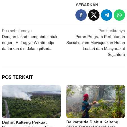
SEBARKAN
Navigasi
Pos sebelumnya
Pos berikutnya
Dengan tekad mengabdi untuk
Peran Program Perhutanan
pos
negeri, H. Tugiyo Wiratmodjo
Sosial dalam Mewujudkan Hutan
daftarkan diri dalam pilkada
Lestari dan Masyarakat
Sejahtera
POS TERKAIT
Dalkarhutla Dishut Kalteng
Dishut Kalteng Perkuat
Sigap Tangani Kebakaran