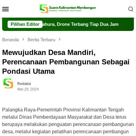
Loncat
Menu
ke
Mobile
konten
gawasan Tahura, Drone Terbang Tiap Dua Jam
Pilihan Editor
Dalkarhut
Beranda
Berita Terbaru
Mewujudkan Desa Mandiri,
Perencanaan Pembangunan Sebagai
Pondasi Utama
Redaksi
Mei 29, 2024
Palangka Raya-Pemerintah Provinsi Kalimantan Tengah
melalui Dinas Pemberdayaan Masyarakat dan Desa terus
berupaya melakukan penguatan perencanaan pembangunan
desa, melalui kegiatan pelatihan perencanaan pembangun