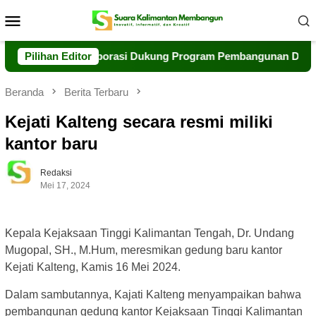
Loncat
Menu
ke
Mobile
konten
erkuat Kolaborasi Dukung Program Pembangunan Daerah
Pilihan Editor
Beranda
Berita Terbaru
Kejati Kalteng secara resmi miliki
kantor baru
Redaksi
Mei 17, 2024
Kepala Kejaksaan Tinggi Kalimantan Tengah, Dr. Undang
Mugopal, SH., M.Hum, meresmikan gedung baru kantor
Kejati Kalteng, Kamis 16 Mei 2024.
Dalam sambutannya, Kajati Kalteng menyampaikan bahwa
pembangunan gedung kantor Kejaksaan Tinggi Kalimantan