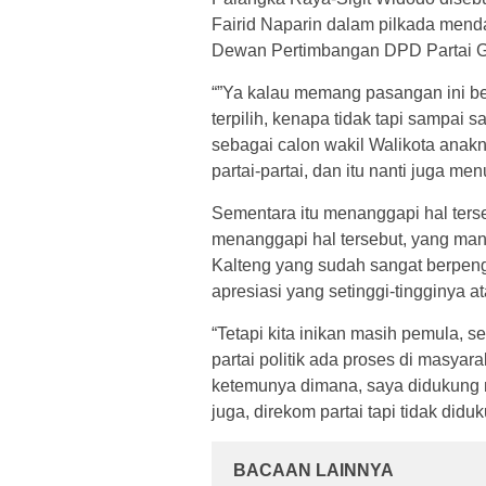
Fairid Naparin dalam pilkada menda
Dewan Pertimbangan DPD Partai Go
“”Ya kalau memang pasangan ini ber
terpilih, kenapa tidak tapi sampai
sebagai calon wakil Walikota anakn
partai-partai, dan itu nanti juga m
Sementara itu menanggapi hal ters
menanggapi hal tersebut, yang mana
Kalteng yang sudah sangat berpen
apresiasi yang setinggi-tingginya at
“Tetapi kita inikan masih pemula, s
partai politik ada proses di masyar
ketemunya dimana, saya didukung ma
juga, direkom partai tapi tidak did
BACAAN LAINNYA