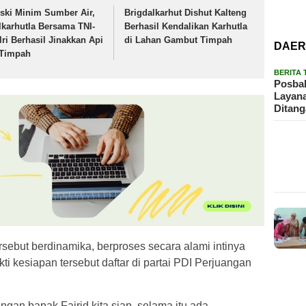
ski Minim Sumber Air,
Brigdalkarhut Dishut Kalteng
lkarhutla Bersama TNI-
Berhasil Kendalikan Karhutla
lri Berhasil Jinakkan Api
di Lahan Gambut Timpah
DAE
 Timpah
BERITA
Posbak
Layan
Ditan
ersebut berdinamika, berproses secara alami intinya
kti kesiapan tersebut daftar di partai PDI Perjuangan
ngan bapak Fairid kita siap, selama itu ada