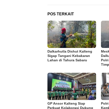
POS TERKAIT
Dalkarhutla Dishut Kalteng
Mesk
Sigap Tangani Kebakaran
Dalk
Lahan di Tahura Sabaru
Polr
Tim
GP Ansor Kalteng Siap
Polr
Perkuat Kolaborasi Dukung
Kemb