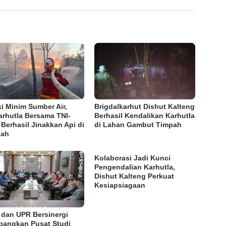
i Minim Sumber Air,
Brigdalkarhut Dishut Kalteng
arhutla Bersama TNI-
Berhasil Kendalikan Karhutla
i Berhasil Jinakkan Api di
di Lahan Gambut Timpah
pah
Kolaborasi Jadi Kunci
Pengendalian Karhutla,
Dishut Kalteng Perkuat
Kesiapsiagaan
i dan UPR Bersinergi
angkan Pusat Studi