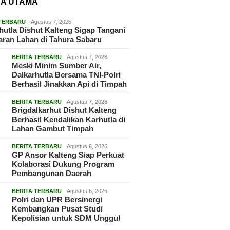
TA UTAMA
 TERBARU
Agustus 7, 2026
hutla Dishut Kalteng Sigap Tangani
ran Lahan di Tahura Sabaru
BERITA TERBARU
Agustus 7, 2026
Meski Minim Sumber Air,
Dalkarhutla Bersama TNI-Polri
Berhasil Jinakkan Api di Timpah
BERITA TERBARU
Agustus 7, 2026
Brigdalkarhut Dishut Kalteng
Berhasil Kendalikan Karhutla di
Lahan Gambut Timpah
BERITA TERBARU
Agustus 6, 2026
GP Ansor Kalteng Siap Perkuat
Kolaborasi Dukung Program
Pembangunan Daerah
BERITA TERBARU
Agustus 6, 2026
Polri dan UPR Bersinergi
Kembangkan Pusat Studi
Kepolisian untuk SDM Unggul