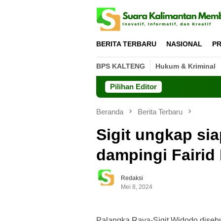
Loncat
ke
konten
BERITA TERBARU
NASIONAL
PR
BPS KALTENG
Hukum & Kriminal
Pilihan Editor
Beranda
Berita Terbaru
Sigit ungkap sia
dampingi Fairid
Redaksi
Mei 8, 2024
Palangka Raya-Sigit Widodo diseb