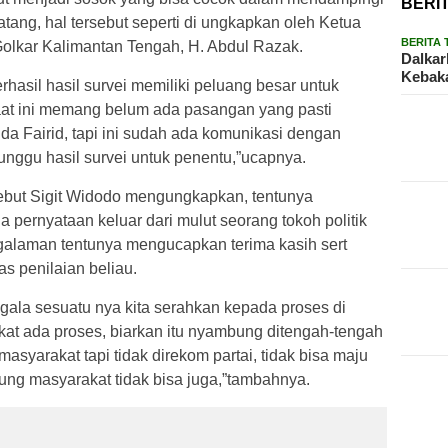
BERI
tang, hal tersebut seperti di ungkapkan oleh Ketua
BERITA
lkar Kalimantan Tengah, H. Abdul Razak.
Dalkar
Kebaka
hasil hasil survei memiliki peluang besar untuk
 saat ini memang belum ada pasangan yang pasti
da Fairid, tapi ini sudah ada komunikasi dengan
enunggu hasil survei untuk penentu,”ucapnya.
ebut Sigit Widodo mengungkapkan, tentunya
 pernyataan keluar dari mulut seorang tokoh politik
galaman tentunya mengucapkan terima kasih sert
as penilaian beliau.
egala sesuatu nya kita serahkan kepada proses di
akat ada proses, biarkan itu nyambung ditengah-tengah
syarakat tapi tidak direkom partai, tidak bisa maju
ukung masyarakat tidak bisa juga,”tambahnya.