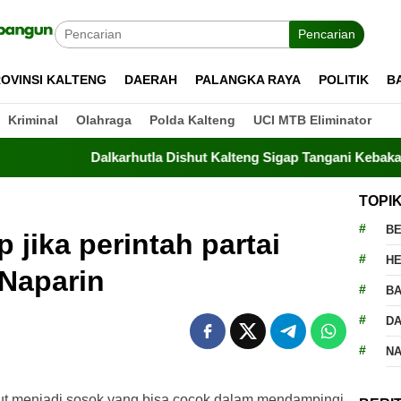
Pencarian
OVINSI KALTENG
DAERAH
PALANGKA RAYA
POLITIK
B
Kriminal
Olahraga
Polda Kalteng
UCI MTB Eliminator
Dalkarhutla Dishut Kalteng Sigap Tangani Kebakaran Lahan 
TOPI
BE
p jika perintah partai
H
 Naparin
BA
D
N
ut menjadi sosok yang bisa cocok dalam mendampingi