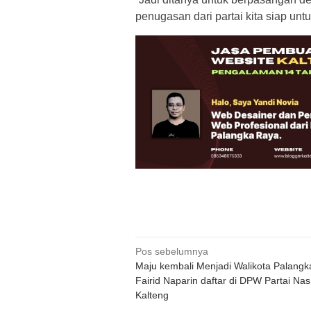
penugasan dari partai kita siap un
Navigasi
Pos sebelumnya
Maju kembali Menjadi Walikota Palangk
pos
Fairid Naparin daftar di DPW Partai N
Kalteng