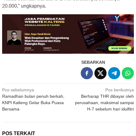
20.000,” ungkapnya.
SEBARKAN
Navigasi
Pos sebelumnya
Pos berikutnya
Ramadhan bulan penuh berkah,
Berharap THR dibayar oleh
pos
KNPI Kalteng Gelar Buka Puasa
perusahaan, maksimal sampai
Bersama
H-7 sebelum hari idulfitri
POS TERKAIT