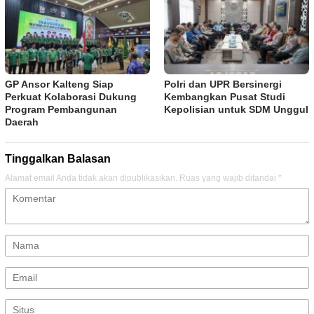
GP Ansor Kalteng Siap
Polri dan UPR Bersinergi
Perkuat Kolaborasi Dukung
Kembangkan Pusat Studi
Program Pembangunan
Kepolisian untuk SDM Unggul
Daerah
Tinggalkan Balasan
Alamat email Anda tidak akan dipublikasikan.
Ruas yang wajib ditandai
*