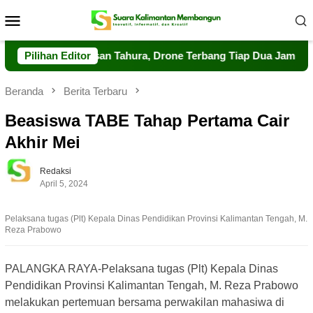
Loncat
Menu
ke
Mobile
konten
at Pengawasan Tahura, Drone Terbang Tiap Dua Jam
Pilihan Editor
Dal
Beranda
Berita Terbaru
Beasiswa TABE Tahap Pertama Cair
Akhir Mei
Redaksi
April 5, 2024
Pelaksana tugas (Plt) Kepala Dinas Pendidikan Provinsi Kalimantan Tengah, M.
Reza Prabowo
PALANGKA RAYA-Pelaksana tugas (Plt) Kepala Dinas
Pendidikan Provinsi Kalimantan Tengah, M. Reza Prabowo
melakukan pertemuan bersama perwakilan mahasiwa di