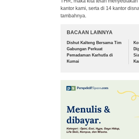
THR, maka kita telah menyediakan 
kantor kami, serta di 14 kantor dis
tambahnya.
BACAAN LAINNYA
Dishut Kalteng Bersama Tim
Ko
Gabungan Perkuat
Di
Pemadaman Karhutla di
Si
Kumai
Ka