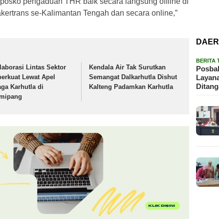
posko pengaduan THR baik secara langsung offline di
nakertrans se-Kalimantan Tengah dan secara online,”
DAE
BERITA
laborasi Lintas Sektor
Kendala Air Tak Surutkan
Posbak
Layan
perkuat Lewat Apel
Semangat Dalkarhutla Dishut
Ditan
aga Karhutla di
Kalteng Padamkan Karhutla
mipang