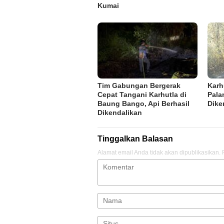
Kumai
Tim Gabungan Bergerak
Karh
Cepat Tangani Karhutla di
Pala
Baung Bango, Api Berhasil
Dike
Dikendalikan
Tinggalkan Balasan
Alamat email Anda tidak akan dipublikasikan.