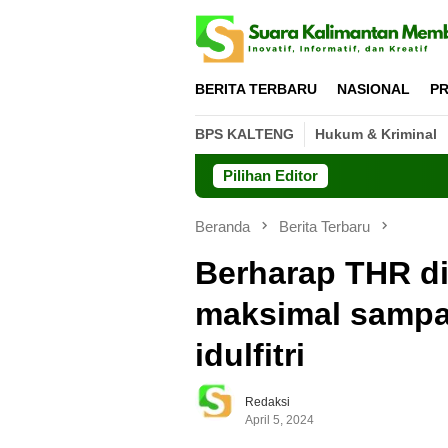
Loncat
ke
konten
BERITA TERBARU
NASIONAL
PR
BPS KALTENG
Hukum & Kriminal
Pilihan Editor
Beranda
Berita Terbaru
Berharap THR di
maksimal sampai
idulfitri
Redaksi
April 5, 2024