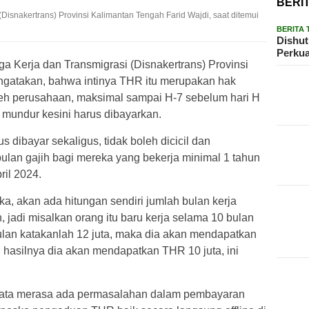
BERI
Disnakertrans) Provinsi Kalimantan Tengah Farid Wajdi, saat ditemui
BERITA
Dishu
Perku
 Kerja dan Transmigrasi (Disnakertrans) Provinsi
ngatakan, bahwa intinya THR itu merupakan hak
oleh perusahaan, maksimal sampai H-7 sebelum hari H
ti mundur kesini harus dibayarkan.
s dibayar sekaligus, tidak boleh dicicil dan
lan gajih bagi mereka yang bekerja minimal 1 tahun
ril 2024.
ka, akan ada hitungan sendiri jumlah bulan kerja
h, jadi misalkan orang itu baru kerja selama 10 bulan
bulan katakanlah 12 juta, maka dia akan mendapatkan
di hasilnya dia akan mendapatkan THR 10 juta, ini
ernyata merasa ada permasalahan dalam pembayaran