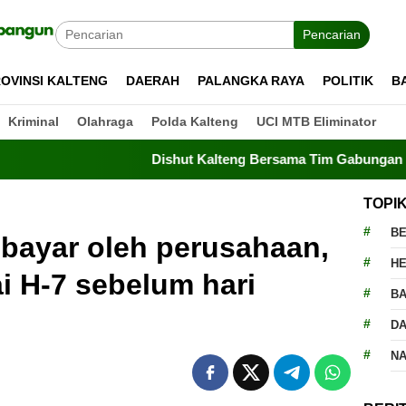
Pencarian
OVINSI KALTENG
DAERAH
PALANGKA RAYA
POLITIK
B
Kriminal
Olahraga
Polda Kalteng
UCI MTB Eliminator
Dishut Kalteng Bersama Tim Gabungan Perkuat Pe
TOPI
BE
bayar oleh perusahaan,
H
 H-7 sebelum hari
BA
D
N