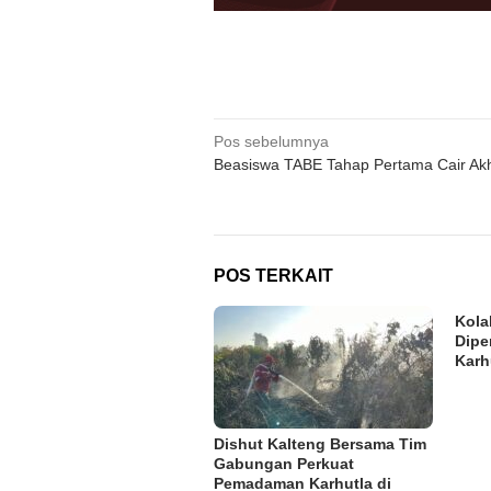
Navigasi
Pos sebelumnya
Beasiswa TABE Tahap Pertama Cair Akh
pos
POS TERKAIT
Kola
Dipe
Karh
Dishut Kalteng Bersama Tim
Gabungan Perkuat
Pemadaman Karhutla di