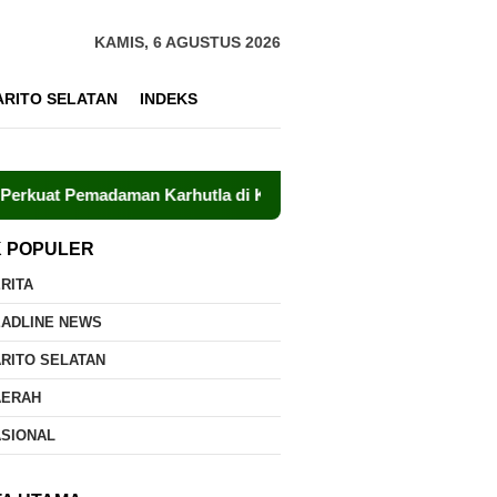
KAMIS, 6 AGUSTUS 2026
ARITO SELATAN
INDEKS
madaman Karhutla di Kumai
Kolaborasi Lintas Sektor D
K POPULER
RITA
EADLINE NEWS
RITO SELATAN
AERAH
ASIONAL