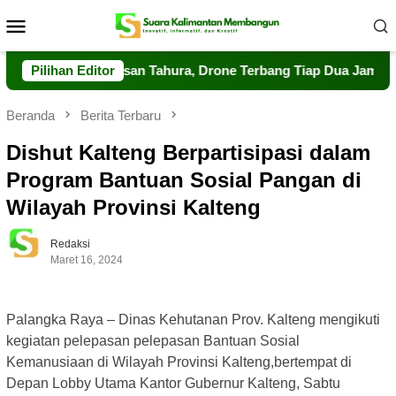
Loncat
Menu
ke
Mobile
konten
at Pengawasan Tahura, Drone Terbang Tiap Dua Jam
Pilihan Editor
Dal
Beranda
Berita Terbaru
Dishut Kalteng Berpartisipasi dalam
Program Bantuan Sosial Pangan di
Wilayah Provinsi Kalteng
Redaksi
Maret 16, 2024
Palangka Raya – Dinas Kehutanan Prov. Kalteng mengikuti
kegiatan pelepasan pelepasan Bantuan Sosial
Kemanusiaan di Wilayah Provinsi Kalteng,bertempat di
Depan Lobby Utama Kantor Gubernur Kalteng, Sabtu