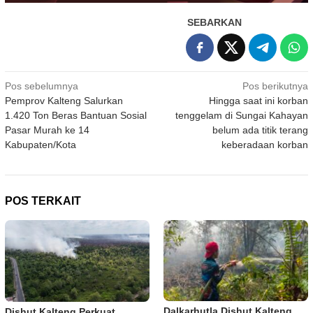
SEBARKAN
Navigasi
Pos sebelumnya
Pos berikutnya
Pemprov Kalteng Salurkan
Hingga saat ini korban
pos
1.420 Ton Beras Bantuan Sosial
tenggelam di Sungai Kahayan
Pasar Murah ke 14
belum ada titik terang
Kabupaten/Kota
keberadaan korban
POS TERKAIT
Dalkarhutla Dishut Kalteng
Dishut Kalteng Perkuat