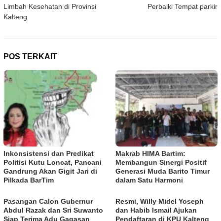
Limbah Kesehatan di Provinsi
Perbaiki Tempat parkir
Kalteng
POS TERKAIT
Inkonsistensi dan Predikat
Makrab HIMA Bartim:
Politisi Kutu Loncat, Pancani
Membangun Sinergi Positif
Gandrung Akan Gigit Jari di
Generasi Muda Barito Timur
Pilkada BarTim
dalam Satu Harmoni
Pasangan Calon Gubernur
Resmi, Willy Midel Yoseph
Abdul Razak dan Sri Suwanto
dan Habib Ismail Ajukan
Siap Terima Adu Gagasan
Pendaftaran di KPU Kalteng