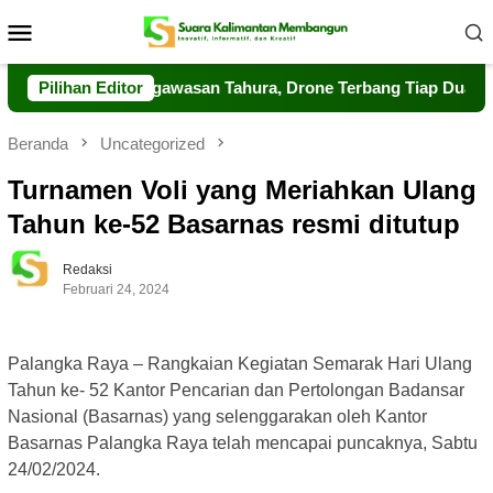
Loncat
Menu
ke
Mobile
konten
 Perkuat Pengawasan Tahura, Drone Terbang Tiap Dua Jam
Pilihan Editor
Beranda
Uncategorized
Turnamen Voli yang Meriahkan Ulang
Tahun ke-52 Basarnas resmi ditutup
Redaksi
Februari 24, 2024
Palangka Raya – Rangkaian Kegiatan Semarak Hari Ulang
Tahun ke- 52 Kantor Pencarian dan Pertolongan Badansar
Nasional (Basarnas) yang selenggarakan oleh Kantor
Basarnas Palangka Raya telah mencapai puncaknya, Sabtu
24/02/2024.