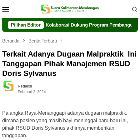
Loncat
Menu
ke
Mobile
konten
 Siap Perkuat Kolaborasi Dukung Program Pembangunan Daera
Pilihan Editor
Beranda
Berita Terbaru
Terkait Adanya Dugaan Malpraktik Ini
Tanggapan Pihak Manajemen RSUD
Doris Sylvanus
Redaksi
Februari 2, 2024
Palangka Raya-Menanggapi adanya dugaan malpraktik,
dimana pasien yang masih bayi meninggal baru-baru ini,
pihak RSUD Doris Sylvanus akhirnya memberikan
tanggapan.