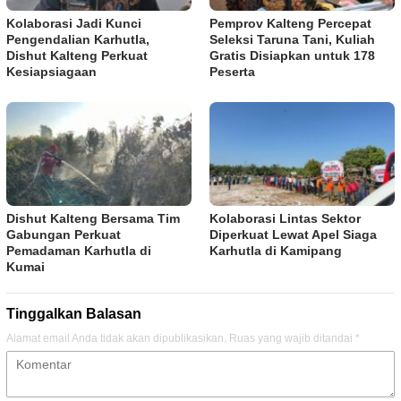
Kolaborasi Jadi Kunci
Pemprov Kalteng Percepat
Pengendalian Karhutla,
Seleksi Taruna Tani, Kuliah
Dishut Kalteng Perkuat
Gratis Disiapkan untuk 178
Kesiapsiagaan
Peserta
Dishut Kalteng Bersama Tim
Kolaborasi Lintas Sektor
Gabungan Perkuat
Diperkuat Lewat Apel Siaga
Pemadaman Karhutla di
Karhutla di Kamipang
Kumai
Tinggalkan Balasan
Alamat email Anda tidak akan dipublikasikan.
Ruas yang wajib ditandai
*