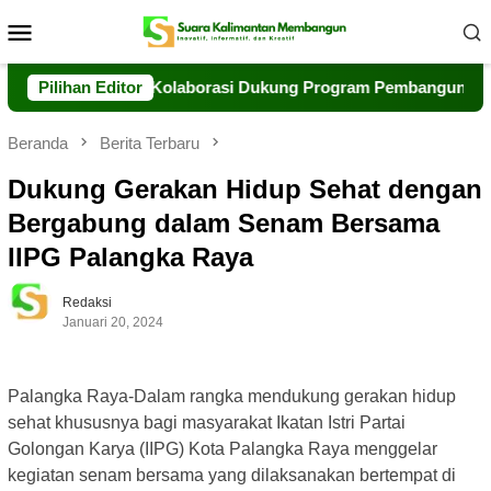
Loncat
Menu
ke
Mobile
konten
iap Perkuat Kolaborasi Dukung Program Pembangunan Daerah
Pilihan Editor
Beranda
Berita Terbaru
Dukung Gerakan Hidup Sehat dengan
Bergabung dalam Senam Bersama
IIPG Palangka Raya
Redaksi
Januari 20, 2024
Palangka Raya-Dalam rangka mendukung gerakan hidup
sehat khususnya bagi masyarakat Ikatan Istri Partai
Golongan Karya (IIPG) Kota Palangka Raya menggelar
kegiatan senam bersama yang dilaksanakan bertempat di