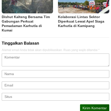
Dishut Kalteng Bersama Tim
Kolaborasi Lintas Sektor
Gabungan Perkuat
Diperkuat Lewat Apel Siaga
Pemadaman Karhutla di
Karhutla di Kamipang
Kumai
Tinggalkan Balasan
Alamat email Anda tidak akan dipublikasikan.
Ruas yang wajib ditandai
*