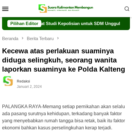
Loncat
Menu
ke
Mobile
konten
mbangkan Pusat Studi Kepolisian untuk SDM Unggul
Pilihan Editor
Kol
Beranda
Berita Terbaru
Kecewa atas perlakuan suaminya
diduga selingkuh, seorang wanita
laporkan suaminya ke Polda Kalteng
Redaksi
Januari 2, 2024
PALANGKA RAYA-Memang setiap pernikahan akan selalu
ada pasang surutnya kehidupan, terkadang banyak faktor
yang menyebabkan rumah tangga bisa retak, baik itu faktor
ekonomi bahkan kasus perselingkuhan kerap terjadi.