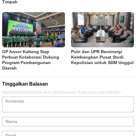
Timpah
GP Ansor Kalteng Siap
Polri dan UPR Bersinergi
Perkuat Kolaborasi Dukung
Kembangkan Pusat Studi
Program Pembangunan
Kepolisian untuk SDM Unggul
Daerah
Tinggalkan Balasan
Alamat email Anda tidak akan dipublikasikan.
Ruas yang wajib ditandai
*