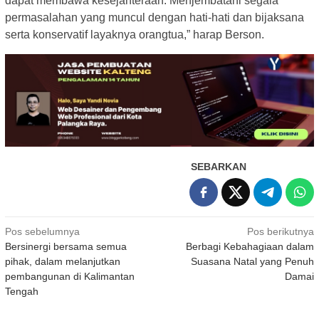
dapat membawa kesejahteraan. Menjembatani segala
permasalahan yang muncul dengan hati-hati dan bijaksana
serta konservatif layaknya orangtua,” harap Berson.
SEBARKAN
Navigasi
Pos sebelumnya
Pos berikutnya
Bersinergi bersama semua
Berbagi Kebahagiaan dalam
pos
pihak, dalam melanjutkan
Suasana Natal yang Penuh
pembangunan di Kalimantan
Damai
Tengah