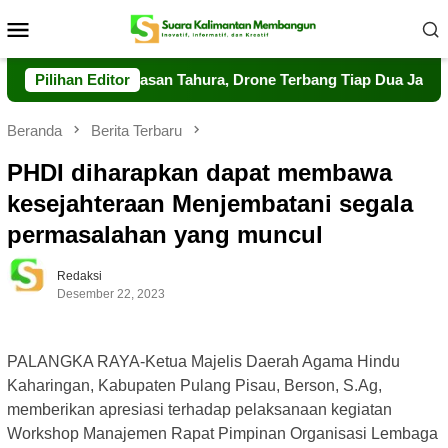
Loncat
Menu
ke
Mobile
konten
kuat Pengawasan Tahura, Drone Terbang Tiap Dua Jam
Pilihan Editor
D
Beranda
Berita Terbaru
PHDI diharapkan dapat membawa
kesejahteraan Menjembatani segala
permasalahan yang muncul
Redaksi
Desember 22, 2023
PALANGKA RAYA-Ketua Majelis Daerah Agama Hindu
Kaharingan, Kabupaten Pulang Pisau, Berson, S.Ag,
memberikan apresiasi terhadap pelaksanaan kegiatan
Workshop Manajemen Rapat Pimpinan Organisasi Lembaga