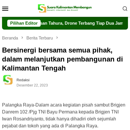
Loncat
Menu
ke
Mobile
konten
at Pengawasan Tahura, Drone Terbang Tiap Dua Jam
Pilihan Editor
Dal
Beranda
Berita Terbaru
Bersinergi bersama semua pihak,
dalam melanjutkan pembangunan di
Kalimantan Tengah
Redaksi
Desember 22, 2023
Palangka Raya-Dalam acara kegiatan pisah sambut Brigjen
Danrem 102 /Pjg TNI Bayu Permana kepada Brigjen TNI
Iwan Rosandriyanto, tidak hanya dihadiri oleh sejumlah
pejabat dan tokoh yang ada di Palangka Raya.