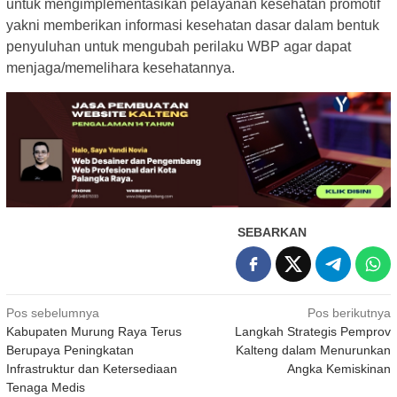
untuk mengimplementasikan pelayanan kesehatan promotif
yakni memberikan informasi kesehatan dasar dalam bentuk
penyuluhan untuk mengubah perilaku WBP agar dapat
menjaga/memelihara kesehatannya.
SEBARKAN
Navigasi
Pos sebelumnya
Pos berikutnya
Kabupaten Murung Raya Terus
Langkah Strategis Pemprov
pos
Berupaya Peningkatan
Kalteng dalam Menurunkan
Infrastruktur dan Ketersediaan
Angka Kemiskinan
Tenaga Medis