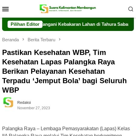
Loncat
Menu
ke
Mobile
konten
alteng Sigap Tangani Kebakaran Lahan di Tahura Sabaru
Pilihan Editor
Beranda
Berita Terbaru
Pastikan Kesehatan WBP, Tim
Kesehatan Lapas Palangka Raya
Berikan Pelayanan Kesehatan
Terpadu ‘Jemput Bola’ bagi Seluruh
WBP
Redaksi
November 27, 2023
Palangka Raya – Lembaga Pemasyarakatan (Lapas) Kelas
IIA Palangka Raya melalui Tim Kesehatan berkomitmen