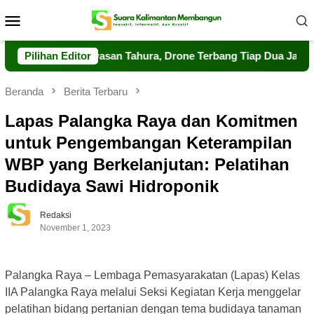
Loncat
Menu
ke
Mobile
konten
kuat Pengawasan Tahura, Drone Terbang Tiap Dua Jam
Pilihan Editor
D
Beranda
Berita Terbaru
Lapas Palangka Raya dan Komitmen
untuk Pengembangan Keterampilan
WBP yang Berkelanjutan: Pelatihan
Budidaya Sawi Hidroponik
Redaksi
November 1, 2023
Palangka Raya – Lembaga Pemasyarakatan (Lapas) Kelas
IIA Palangka Raya melalui Seksi Kegiatan Kerja menggelar
pelatihan bidang pertanian dengan tema budidaya tanaman