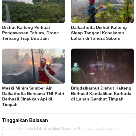
Dishut Kalteng Perkuat
Dalkarhutla Dishut Kalteng
Pengawasan Tahura, Drone
Sigap Tangani Kebakaran
Terbang Tiap Dua Jam
Lahan di Tahura Sabaru
Meski Minim Sumber Air,
Brigdalkarhut Dishut Kalteng
Dalkarhutla Bersama TNI-Polri
Berhasil Kendalikan Karhutla
Berhasil Jinakkan Api di
di Lahan Gambut Timpah
Timpah
Tinggalkan Balasan
Alamat email Anda tidak akan dipublikasikan.
Ruas yang wajib ditandai
*