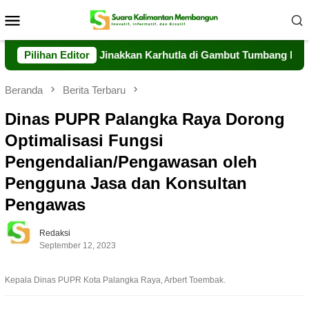
Loncat
Menu
ke
Mobile
konten
ng Berjibaku Jinakkan Karhutla di Gambut Tumbang Nusa
Pilihan Editor
Beranda
Berita Terbaru
Dinas PUPR Palangka Raya Dorong
Optimalisasi Fungsi
Pengendalian/Pengawasan oleh
Pengguna Jasa dan Konsultan
Pengawas
Redaksi
September 12, 2023
Kepala Dinas PUPR Kota Palangka Raya, Arbert Toembak.