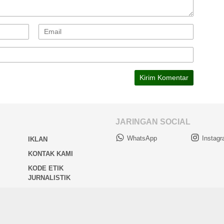
JARINGAN SOCIAL
WhatsApp
Instag
IKLAN
KONTAK KAMI
KODE ETIK
JURNALISTIK
 © Suara Kalimantan Membangun | Penerbit PT. Mamut Menteng Media | All 