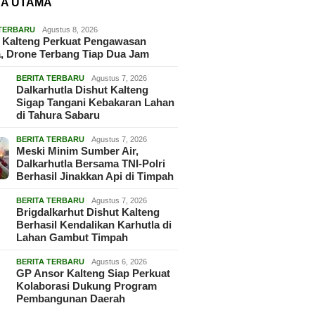
TA UTAMA
 TERBARU
Agustus 8, 2026
 Kalteng Perkuat Pengawasan
, Drone Terbang Tiap Dua Jam
BERITA TERBARU
Agustus 7, 2026
Dalkarhutla Dishut Kalteng
Sigap Tangani Kebakaran Lahan
di Tahura Sabaru
BERITA TERBARU
Agustus 7, 2026
Meski Minim Sumber Air,
Dalkarhutla Bersama TNI-Polri
Berhasil Jinakkan Api di Timpah
BERITA TERBARU
Agustus 7, 2026
Brigdalkarhut Dishut Kalteng
Berhasil Kendalikan Karhutla di
Lahan Gambut Timpah
BERITA TERBARU
Agustus 6, 2026
GP Ansor Kalteng Siap Perkuat
Kolaborasi Dukung Program
Pembangunan Daerah