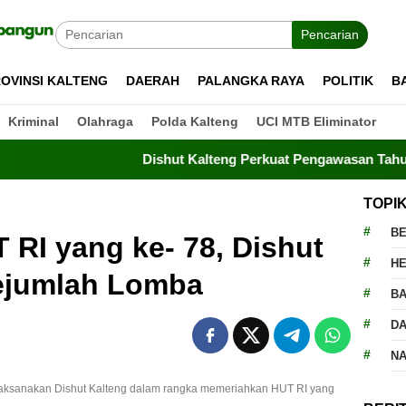
Pencarian
OVINSI KALTENG
DAERAH
PALANGKA RAYA
POLITIK
B
Kriminal
Olahraga
Polda Kalteng
UCI MTB Eliminator
Dishut Kalteng Perkuat Pengawasan Tahura, Drone
TOPI
BE
RI yang ke- 78, Dishut
H
Sejumlah Lomba
BA
D
N
aksanakan Dishut Kalteng dalam rangka memeriahkan HUT RI yang