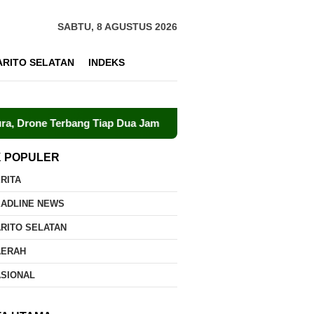
SABTU, 8 AGUSTUS 2026
ARITO SELATAN
INDEKS
 Terbang Tiap Dua Jam
Dalkarhutla Dishut Kalteng Siga
K POPULER
RITA
EADLINE NEWS
RITO SELATAN
AERAH
ASIONAL