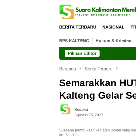
Loncat
ke
konten
BERITA TERBARU
NASIONAL
PR
BPS KALTENG
Hukum & Kriminal
Pilihan Editor
Beranda
Berita Terbaru
Semarakkan HUT 
Kalteng Gelar 
Redaksi
Agustus 15, 2023
Suasana pembukaan kegiatan lomba yang dil
ke- 78. (TO)