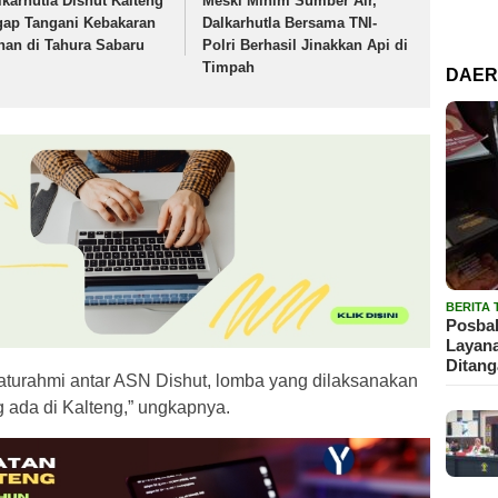
lkarhutla Dishut Kalteng
Meski Minim Sumber Air,
gap Tangani Kebakaran
Dalkarhutla Bersama TNI-
han di Tahura Sabaru
Polri Berhasil Jinakkan Api di
Timpah
DAE
BERITA
Posbak
Layan
Ditan
ilaturahmi antar ASN Dishut, lomba yang dilaksanakan
 ada di Kalteng,” ungkapnya.