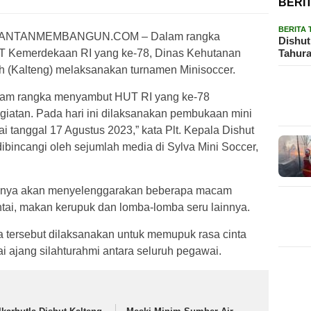
BERI
BERITA
ANTANMEMBANGUN.COM – Dalam rangka
Dishut
Tahura
 Kemerdekaan RI yang ke-78, Dinas Kehutanan
ah (Kalteng) melaksanakan turnamen Minisoccer.
alam rangka menyambut HUT RI yang ke-78
atan. Pada hari ini dilaksanakan pembukaan mini
i tanggal 17 Agustus 2023,” kata Plt. Kepala Dishut
ibincangi oleh sejumlah media di Sylva Mini Soccer,
ihaknya akan menyelenggarakan beberapa macam
ntai, makan kerupuk dan lomba-lomba seru lainnya.
 tersebut dilaksanakan untuk memupuk rasa cinta
ai ajang silahturahmi antara seluruh pegawai.