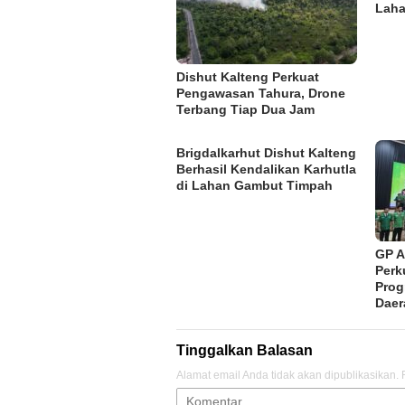
Laha
Dishut Kalteng Perkuat
Pengawasan Tahura, Drone
Terbang Tiap Dua Jam
Brigdalkarhut Dishut Kalteng
Berhasil Kendalikan Karhutla
di Lahan Gambut Timpah
GP A
Perk
Pro
Daer
Tinggalkan Balasan
Alamat email Anda tidak akan dipublikasikan.