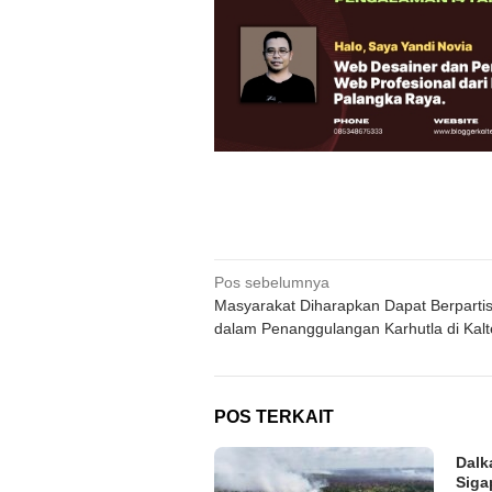
Navigasi
Pos sebelumnya
Masyarakat Diharapkan Dapat Berpartis
pos
dalam Penanggulangan Karhutla di Kal
POS TERKAIT
Dalk
Siga