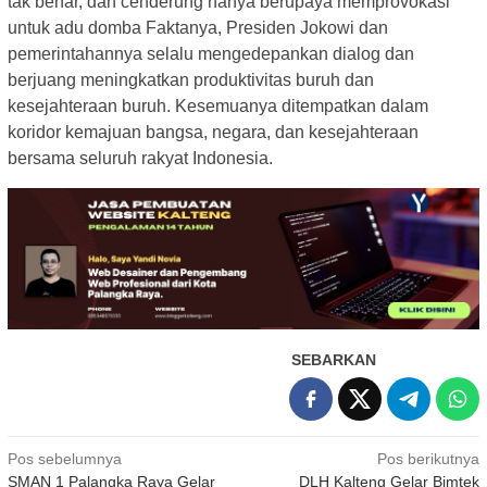
tak benar, dan cenderung hanya berupaya memprovokasi
untuk adu domba Faktanya, Presiden Jokowi dan
pemerintahannya selalu mengedepankan dialog dan
berjuang meningkatkan produktivitas buruh dan
kesejahteraan buruh. Kesemuanya ditempatkan dalam
koridor kemajuan bangsa, negara, dan kesejahteraan
bersama seluruh rakyat Indonesia.
SEBARKAN
Navigasi
Pos sebelumnya
Pos berikutnya
SMAN 1 Palangka Raya Gelar
DLH Kalteng Gelar Bimtek