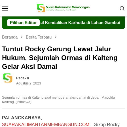
Loncat
Menu
ke
Mobile
konten
teng Berhasil Kendalikan Karhutla di Lahan Gambut Timpah
Pilihan Editor
Beranda
Berita Terbaru
Tuntut Rocky Gerung Lewat Jalur
Hukum, Sejumlah Ormas di Kalteng
Gelar Aksi Damai
Redaksi
Agustus 2, 2023
Sejumlah ormas di Kalteng saat menggelar aksi damai di depan Mapolda
Kalteng. (Istimewa)
PALANGKARAYA
,
SUARAKALIMANTANMEMBANGUN.COM
– Sikap Rocky