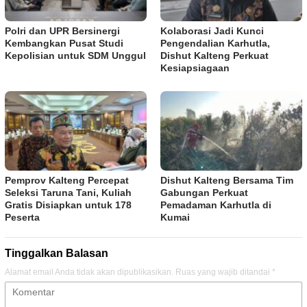
Polri dan UPR Bersinergi
Kolaborasi Jadi Kunci
Kembangkan Pusat Studi
Pengendalian Karhutla,
Kepolisian untuk SDM Unggul
Dishut Kalteng Perkuat
Kesiapsiagaan
Pemprov Kalteng Percepat
Dishut Kalteng Bersama Tim
Seleksi Taruna Tani, Kuliah
Gabungan Perkuat
Gratis Disiapkan untuk 178
Pemadaman Karhutla di
Peserta
Kumai
Tinggalkan Balasan
Alamat email Anda tidak akan dipublikasikan.
Ruas yang wajib ditandai
*