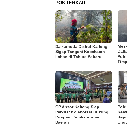
POS TERKAIT
Mesk
Dalkarhutla Dishut Kalteng
Dalk
Sigap Tangani Kebakaran
Polr
Lahan di Tahura Sabaru
Tim
GP Ansor Kalteng Siap
Polr
Perkuat Kolaborasi Dukung
Kemb
Program Pembangunan
Kepo
Daerah
Ung