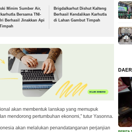
ski Minim Sumber Air,
Brigdalkarhut Dishut Kalteng
lkarhutla Bersama TNI-
Berhasil Kendalikan Karhutla
lri Berhasil Jinakkan Api
di Lahan Gambut Timpah
 Timpah
DAE
asional akan membentuk lanskap yang memupuk
 dan mendorong pertumbuhan ekonomi,” tutur Yasonna.
onesia akan melalukan penandatanganan perjanjian
BERITA