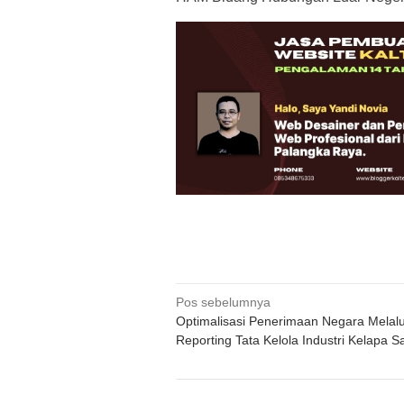
Navigasi
Pos sebelumnya
Optimalisasi Penerimaan Negara Melalui
pos
Reporting Tata Kelola Industri Kelapa S