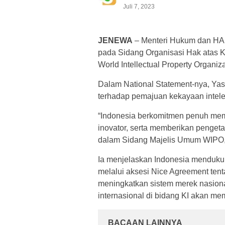
Juli 7, 2023
JENEWA
– Menteri Hukum dan HAM
pada Sidang Organisasi Hak atas Ke
World Intellectual Property Organi
Dalam National Statement-nya, Y
terhadap pemajuan kekayaan intelek
“Indonesia berkomitmen penuh memb
inovator, serta memberikan penget
dalam Sidang Majelis Umum WIPO, 
Ia menjelaskan Indonesia mendukun
melalui aksesi Nice Agreement tent
meningkatkan sistem merek nasional
internasional di bidang KI akan m
BACAAN LAINNYA