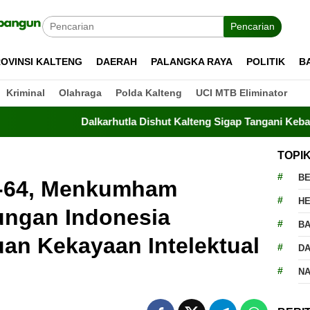
Pencarian
OVINSI KALTENG
DAERAH
PALANGKA RAYA
POLITIK
B
Kriminal
Olahraga
Polda Kalteng
UCI MTB Eliminator
Dalkarhutla Dishut Kalteng Sigap Tangani Kebakaran Lahan 
TOPI
BE
e-64, Menkumham
H
ngan Indonesia
BA
an Kekayaan Intelektual
D
N