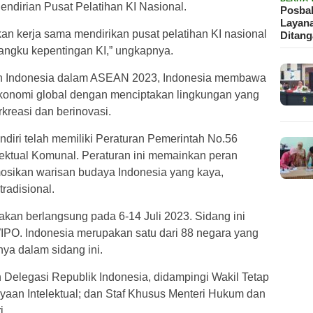
ndirian Pusat Pelatihan KI Nasional.
Posbak
Layan
n kerja sama mendirikan pusat pelatihan KI nasional
Ditan
angku kepentingan KI,” ungkapnya.
nan Indonesia dalam ASEAN 2023, Indonesia membawa
onomi global dengan menciptakan lingkungan yang
kreasi dan berinovasi.
ndiri telah memiliki Peraturan Pemerintah No.56
ektual Komunal. Peraturan ini memainkan peran
osikan warisan budaya Indonesia yang kaya,
radisional.
an berlangsung pada 6-14 Juli 2023. Sidang ini
WIPO. Indonesia merupakan satu dari 88 negara yang
ya dalam sidang ini.
elegasi Republik Indonesia, didampingi Wakil Tetap
ayaan Intelektual; dan Staf Khusus Menteri Hukum dan
i.