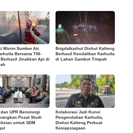
i Minim Sumber Air,
Brigdalkarhut Dishut Kalteng
arhutla Bersama TNI-
Berhasil Kendalikan Karhutla
i Berhasil Jinakkan Api di
di Lahan Gambut Timpah
pah
i dan UPR Bersinergi
Kolaborasi Jadi Kunci
angkan Pusat Studi
Pengendalian Karhutla,
lisian untuk SDM
Dishut Kalteng Perkuat
gul
Kesiapsiagaan