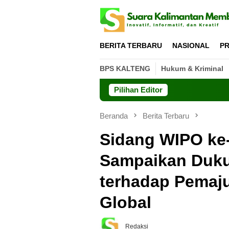
Loncat
ke
konten
BERITA TERBARU
NASIONAL
PR
BPS KALTENG
Hukum & Kriminal
Pilihan Editor
Beranda
Berita Terbaru
Sidang WIPO k
Sampaikan Duku
terhadap Pemaju
Global
Redaksi