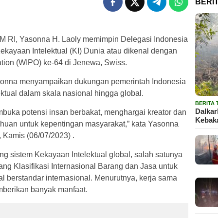
BERI
 RI, Yasonna H. Laoly memimpin Delegasi Indonesia
kayaan Intelektual (KI) Dunia atau dikenal dengan
zation (WIPO) ke-64 di Jenewa, Swiss.
asonna menyampaikan dukungan pemerintah Indonesia
tual dalam skala nasional hingga global.
BERITA
Dalkar
uka potensi insan berbakat, menghargai kreator dan
Kebaka
ahuan untuk kepentingan masyarakat,” kata Yasonna
Kamis (06/07/2023) .
g sistem Kekayaan Intelektual global, salah satunya
ang Klasifikasi Internasional Barang dan Jasa untuk
 berstandar internasional. Menurutnya, kerja sama
emberikan banyak manfaat.