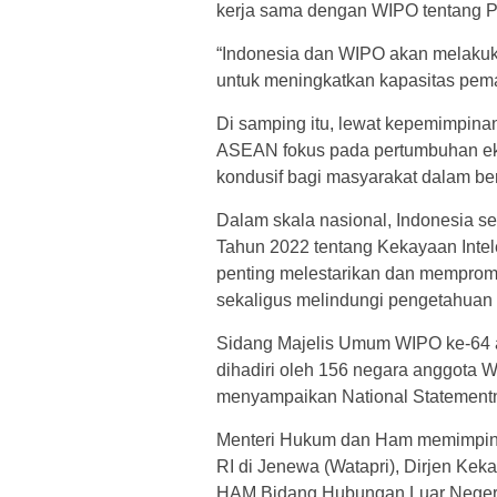
kerja sama dengan WIPO tentang Pe
“Indonesia dan WIPO akan melakuka
untuk meningkatkan kapasitas pem
Di samping itu, lewat kepemimpi
ASEAN fokus pada pertumbuhan ek
kondusif bagi masyarakat dalam ber
Dalam skala nasional, Indonesia se
Tahun 2022 tentang Kekayaan Intel
penting melestarikan dan memprom
sekaligus melindungi pengetahuan t
Sidang Majelis Umum WIPO ke-64 ak
dihadiri oleh 156 negara anggota 
menyampaikan National Statementn
Menteri Hukum dan Ham memimpin D
RI di Jenewa (Watapri), Dirjen Kek
HAM Bidang Hubungan Luar Neger