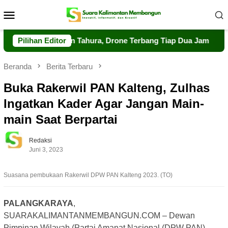
Loncat
Menu
ke
Mobile
konten
 Pengawasan Tahura, Drone Terbang Tiap Dua Jam
Pilihan Editor
Dalka
Beranda
Berita Terbaru
Buka Rakerwil PAN Kalteng, Zulhas
Ingatkan Kader Agar Jangan Main-
main Saat Berpartai
Redaksi
Juni 3, 2023
Suasana pembukaan Rakerwil DPW PAN Kalteng 2023. (TO)
PALANGKARAYA
,
SUARAKALIMANTANMEMBANGUN.COM – Dewan
Pimpinan Wilayah (Partai Amanat Nasional (DPW PAN)