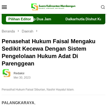
Loncat
Menu
ke
Mobile
konten
e Terbang Tiap Dua Jam
Pilihan Editor
Dalkarhutla Dishut Kalteng Sig
Beranda
Daerah
Penasehat Hukum Faisal Mengaku
Sedikit Kecewa Dengan Sistem
Pengelolaan Hukum Adat Di
Parenggean
Redaksi
Mei 30, 2023
Penasihat Hukum Faisal Siburian, Nashir Hayatul Islam.
PALANGKARAYA
,